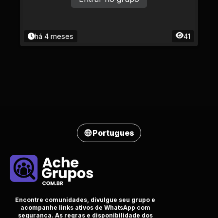
há 4 meses
41
Portugues
Encontre comunidades, divulgue seu grupo e
acompanhe links ativos de WhatsApp com
seguranca. As regras e disponibilidade dos