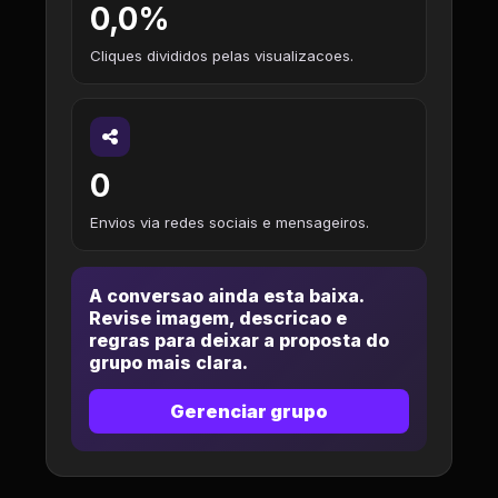
0,0%
Cliques divididos pelas visualizacoes.
0
Envios via redes sociais e mensageiros.
A conversao ainda esta baixa.
Revise imagem, descricao e
regras para deixar a proposta do
grupo mais clara.
Gerenciar grupo