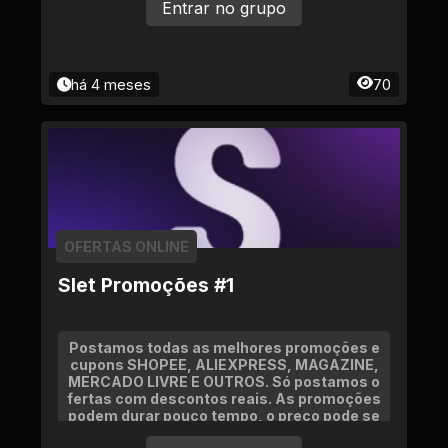
Entrar no grupo
há 4 meses
70
OFERTAS ONLINE
Slet Promoções #1
Postamos todas as melhores promoções e
cupons SHOPEE, ALIEXPRESS, MAGAZINE,
MERCADO LIVRE E OUTROS. Só postamos o
fertas com descontos reais. As promoções
podem durar pouco tempo, o preço pode se
r reajustado ou esgotar a qualquer moment