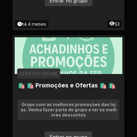
Entrar no grupo
há 4 meses
53
OFERTAS ONLINE
🛍 🛍 Promoções e Ofertas 🛍 🛍
Grupo com as melhores promoções das loj
as. Venha fazer parte do grupo e ter os melh
ores descontos