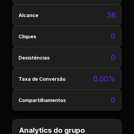
38
Alcance
0
Cliques
0
Desistências
0.00%
Taxa de Conversão
0
Compartilhamentos
Analytics do grupo