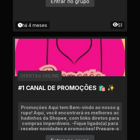
Entrar no grupo
há 4 meses
51
OFERTAS ONLINE
#1 CANAL DE PROMOÇÕES 🛍 ✨
Promoções Aqui tem Bem-vindo ao nosso g
rupo! Aqui, você encontrará os melhores ac
hadinhos da Shopee, com links diretos para
compras imperdíveis. -Fique ligado(a) para
receber novidades e promoções! Prepare-s
e para economizar e se surpreender.