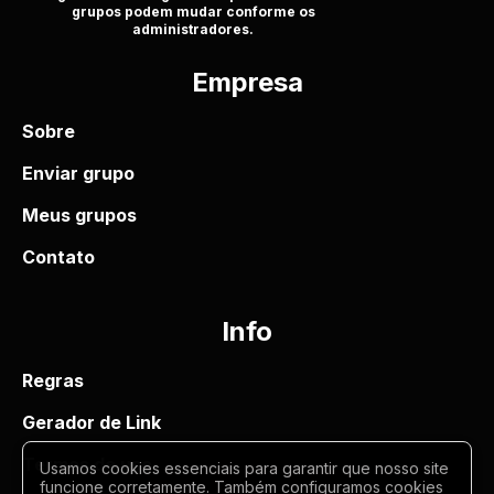
grupos podem mudar conforme os
administradores.
Empresa
Sobre
Enviar grupo
Meus grupos
Contato
Info
Regras
Gerador de Link
Termos de uso
Usamos cookies essenciais para garantir que nosso site
funcione corretamente. Também configuramos cookies