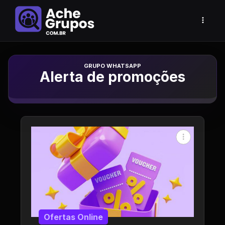
Grupo de Whatsapp
Alerta de promoções
Ofertas Online