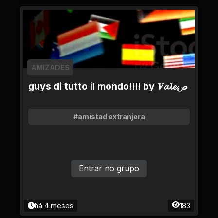
AMIZADES
guys di tutto il mondo!!!! by 𝑽𝓪𝓵𝓮ص
#amistad extranjera
Entrar no grupo
há 4 meses
183