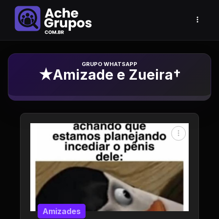
Grupo de Whatsapp
★Amizade e Zueira†
Amizades