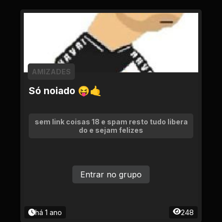
AMIZADES
Só noiado 😝🤙
sem link coisas 18 e spam resto tudo libera
do e sejam felizes
Entrar no grupo
há 1 ano
248