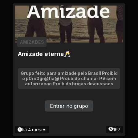
AMIZADES
Amizade eterna🥂
Grupo feito para amizade pelo Brasil Proibid
o p0rn0gr@fia@ Proubido chamar PV sem
autorização Proibido brigas discussões
Entrar no grupo
há 4 meses
197