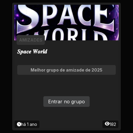
AMIZADES
𝑺𝒑𝒂𝒄𝒆 𝑾𝒐𝒓𝒍𝒅
Melhor grupo de amizade de 2025
Entrar no grupo
há 1 ano
182