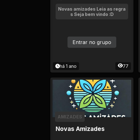
Novas amizades Leia as regra
s Seja bem vindo :D
Entrar no grupo
há 1 ano
77
AMIZADES
Novas Amizades