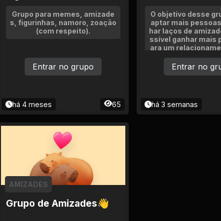
Grupo para memes, amizade
O objetivo desse gr
s, figurinhas, namoro, zoação
aptar mais pessoas
(com respeito).
har laços de amizad
ssível ganhar mais
ara um relacioname
relacionamento de 
u de amor
Entrar no grupo
Entrar no gr
há 4 meses
65
há 3 semanas
AMIZADES
Grupo de Amizades👋