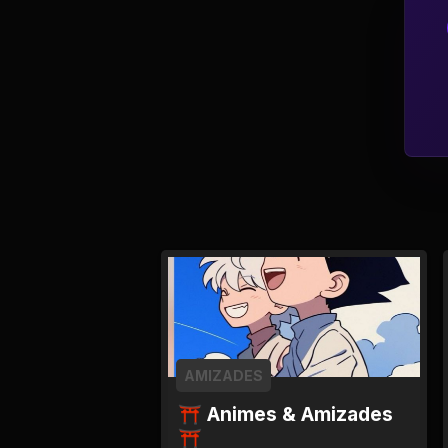
Tv
Viagem e Turismo
Adulto (+18)
AMIZADES
⛩ Animes & Amizades
⛩