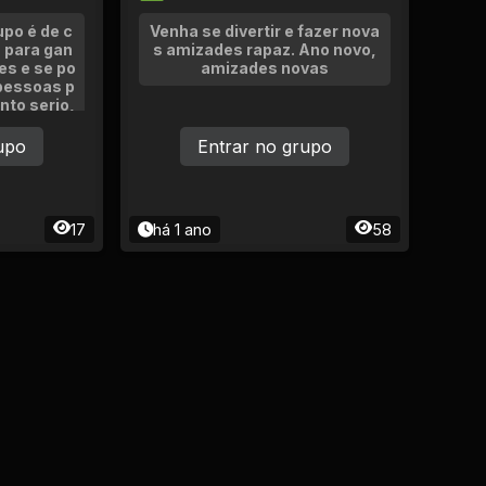
upo é de c
Venha se divertir e fazer nova
 para gan
s amizades rapaz. Ano novo,
es e se po
amizades novas
 pessoas p
nto serio,
amizade o
upo
Entrar no grupo
17
há 1 ano
58