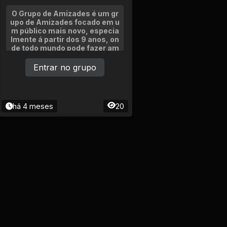
O Grupo de Amizades é um gr
upo de Amizades focado em u
m público mais novo, especia
lmente á partir dos 9 anos, on
de todo mundo pode fazer am
izades, e até talvez um namor
o! Entrem no grupo! Para mais
Entrar no grupo
informações, acesse o própri
o Grupo.
há 4 meses
20