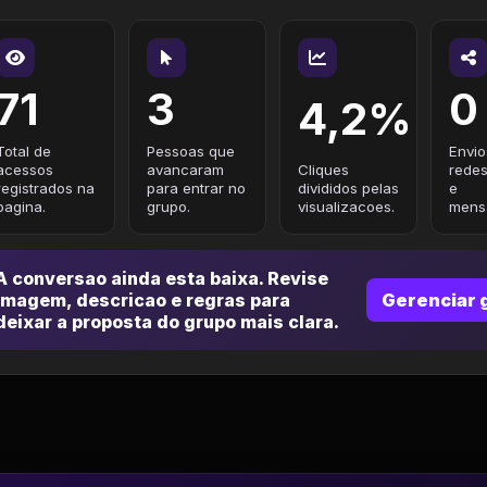
71
3
0
4,2%
Total de
Pessoas que
Envio
acessos
avancaram
Cliques
redes
registrados na
para entrar no
divididos pelas
e
pagina.
grupo.
visualizacoes.
mensa
A conversao ainda esta baixa. Revise
imagem, descricao e regras para
Gerenciar 
deixar a proposta do grupo mais clara.