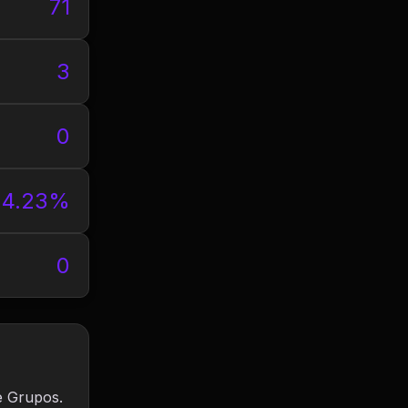
71
3
0
4.23%
0
e Grupos.