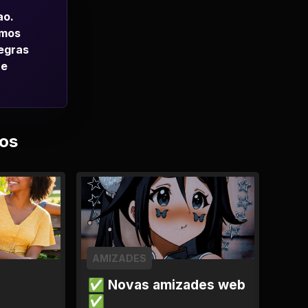
ao.
emos
regras
 e
os
AMIZADES
✅ Novas amizades web
✅