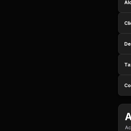
Al
Jurisprudência
Cl
Línguas Estrangeiras
Livros, Audiolivros e
De
Podcasts
Motivação e
Autodesenvolvimento
Ta
Música
Co
Negócios e Startups
Notícias e Mídia
A
Outro
Ac