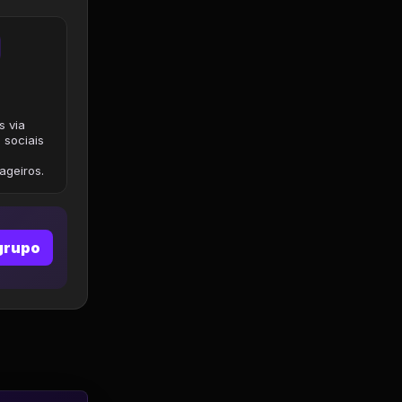
s via
 sociais
geiros.
grupo