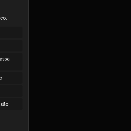
co.
massa
o
ssão