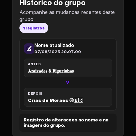
Historico do grupo
Acompanhe as mudancas recentes deste
grupo.
1 registros
Nome atualizado
07/08/2025 20:07:00
ANTES
𝐀𝐦𝐢𝐳𝐚𝐝𝐞𝐬 & 𝐅𝐢𝐠𝐮𝐫𝐢𝐧𝐡𝐚𝐬
>
DEPOIS
Crias de Moraes 🤬🇧🇷
Registro de alteracoes no nome e na
imagem do grupo.