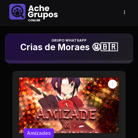
Grupo de Whatsapp
Crias de Moraes 🤬🇧🇷
Amizades