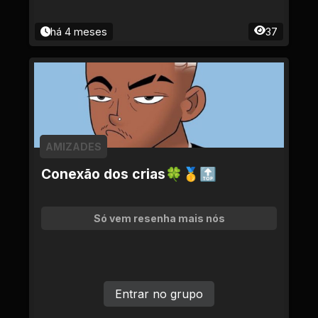
há 4 meses
37
AMIZADES
Conexão dos crias🍀🥇🔝
Só vem resenha mais nós
Entrar no grupo