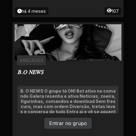
há 4 meses
107
AMIZADES
𝐵.𝑂 𝑁𝐸𝑊𝑆
B. O NEWS O grupo tá ON! Bot ativo no coma
ndo Galera resenha e ativa Notícias, zoeira,
figurinhas, comandos e download Sem fres
cura, mas com ordem Diversão, tretas leve
s e conversa de tudo Entra aí e vê se aguent
a o BO!
Entrar no grupo