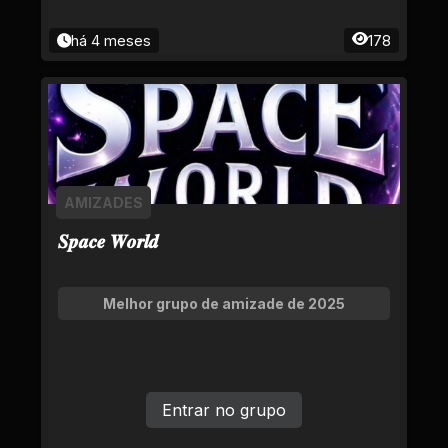
há 4 meses
178
AMIZADES
𝑺𝒑𝒂𝒄𝒆 𝑾𝒐𝒓𝒍𝒅
Melhor grupo de amizade de 2025
Entrar no grupo