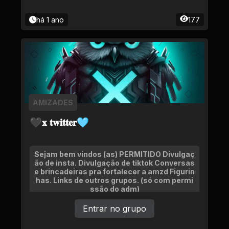
há 1 ano
177
AMIZADES
🖤𝐱 𝐭𝐰𝐢𝐭𝐭𝐞𝐫🩵
Sejam bem vindos (as) PERMITIDO Divulgaç
ão de insta. Divulgação de tiktok Conversas
e brincadeiras pra fortalecer a amzd Figurin
has. Links de outros grupos. (só com permi
ssão do adm)
Entrar no grupo