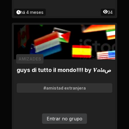
há 4 meses
34
AMIZADES
guys di tutto il mondo!!!! by 𝑽𝓪𝓵𝓮ص
#amistad extranjera
Entrar no grupo