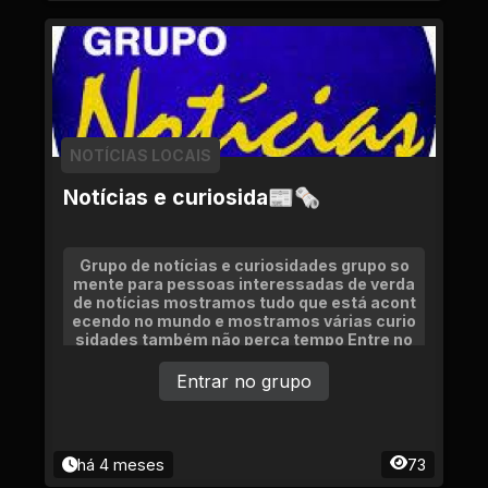
NOTÍCIAS LOCAIS
Notícias e curiosida📰🗞
Grupo de notícias e curiosidades grupo so
mente para pessoas interessadas de verda
de notícias mostramos tudo que está acont
ecendo no mundo e mostramos várias curio
sidades também não perca tempo Entre no
grupo se você gosta de uma notícia quentin
ha
Entrar no grupo
há 4 meses
73