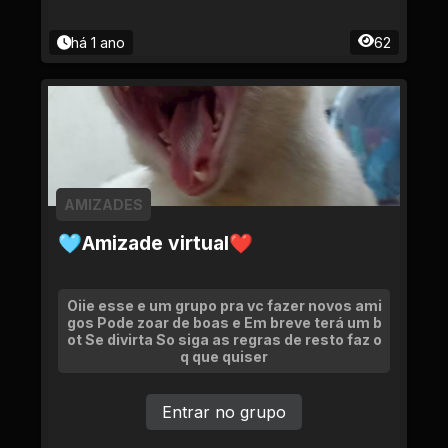
há 1 ano
62
AMIZADES
🩵Amizade virtual❤
Oiie esse e um grupo pra vc fazer novos ami
gos Pode zoar de boas e Em breve terá um b
ot Se divirta So siga as regras de resto faz o
q que quiser
Entrar no grupo