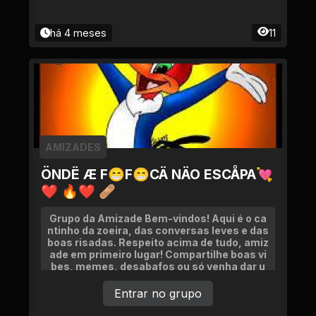
há 4 meses
11
AMIZADES
ÖNDË Æ F😁F😁CÄ NÄO ESCÅPA💘
❤ 🔥❤ 🩹
Grupo da Amizade Bem-vindos! Aqui é o ca
ntinho da zoeira, das conversas leves e das
boas risadas. Respeito acima de tudo, amiz
ade em primeiro lugar! Compartilhe boas vi
bes, memes, desabafos ou só venha dar u
m oi!
Entrar no grupo