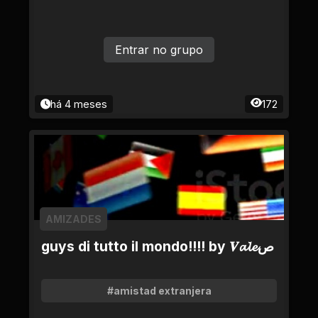
Entrar no grupo
há 4 meses
172
AMIZADES
guys di tutto il mondo!!!! by 𝑽𝓪𝓵𝓮ص
#amistad extranjera