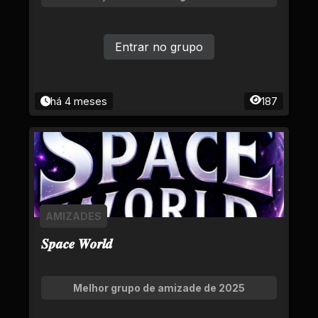
Entrar no grupo
há 4 meses
187
AMIZADES
𝑺𝒑𝒂𝒄𝒆 𝑾𝒐𝒓𝒍𝒅
Melhor grupo de amizade de 2025