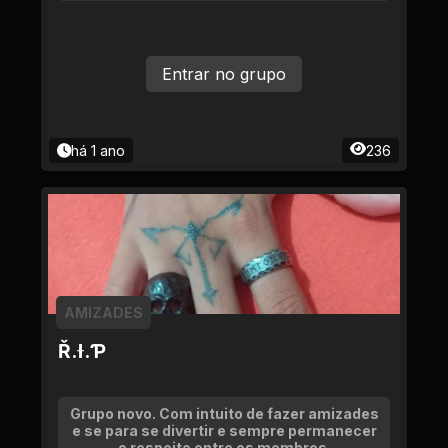
Entrar no grupo
há 1 ano
236
AMIZADES
Ř.Ɨ.Ƥ
Grupo novo. Com intuito de fazer amizades
e se para se divertir e sempre permanecer
o respeito entre os membros.