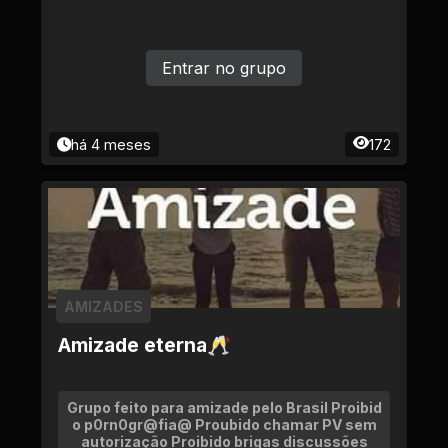
Entrar no grupo
há 4 meses
172
AMIZADES
Amizade eterna🥂
Grupo feito para amizade pelo Brasil Proibid
o p0rn0gr@fia@ Proubido chamar PV sem
autorização Proibido brigas discussões