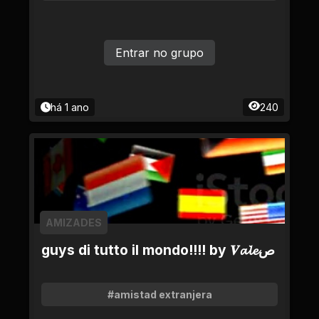
Entrar no grupo
há 1 ano
240
AMIZADES
guys di tutto il mondo!!!! by 𝑽𝓪𝓵𝓮ص
#amistad extranjera