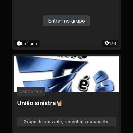
Entrar no grupo
há 1 ano
176
AMIZADES
União sinistra🤘🏼
Grupo de amizade, resenha, zoacao etc!