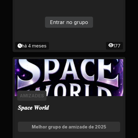
Entrar no grupo
há 4 meses
177
AMIZADES
𝑺𝒑𝒂𝒄𝒆 𝑾𝒐𝒓𝒍𝒅
Melhor grupo de amizade de 2025