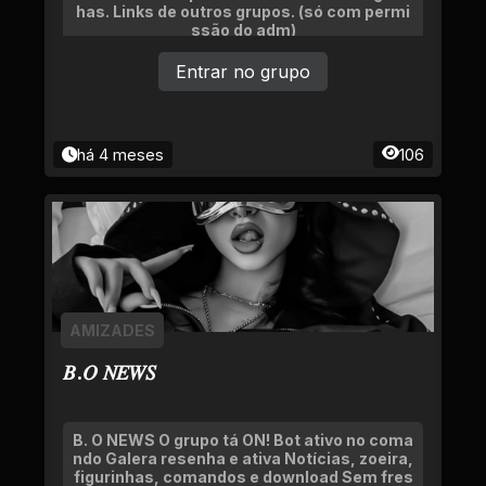
has. Links de outros grupos. (só com permi
ssão do adm)
Entrar no grupo
há 4 meses
106
AMIZADES
𝐵.𝑂 𝑁𝐸𝑊𝑆
B. O NEWS O grupo tá ON! Bot ativo no coma
ndo Galera resenha e ativa Notícias, zoeira,
figurinhas, comandos e download Sem fres