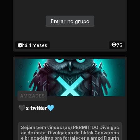
Entrar no grupo
há 4 meses
75
AMIZADES
🖤𝐱 𝐭𝐰𝐢𝐭𝐭𝐞𝐫🩵
Sejam bem vindos (as) PERMITIDO Divulgaç
ão de insta. Divulgação de tiktok Conversas
e brincadeiras pra fortalecer a amzd Figurin