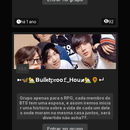
há 1 ano
92
FÃS
➳🦋🏡𝗕𝗎𝘭𝘭𝖊𝘵𝚙𝔯օօ𝚏_Ηօ𝗎𝓼𝖊🏡🌻↵
Grupo apenas para o RPG, cada membro do
BTS tem uma esposa, e assim iremos inicia
r uma história sobre a vida de cada um dele
s onde moram na mesma casa juntos, será
divertido não acha??.
Entrar no grupo