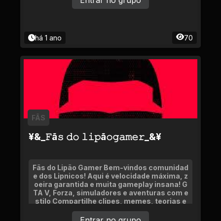
Entrar no grupo
há 1 ano
70
FÃS
¥&_𝙵ã𝚜 𝚍𝚘 𝚕𝚒𝚙ã𝚘𝚐𝚊𝚖𝚎𝚛_&¥
Fãs do Lipão Gamer Bem-vindos comunidad
e dos Lipnicos! Aqui é velocidade máxima, z
oeira garantida e muita gameplay insana! G
TA V, Forza, simuladores e aventuras com e
stilo Compartilhe clipes, memes, teorias e
momentos épicos
Entrar no grupo