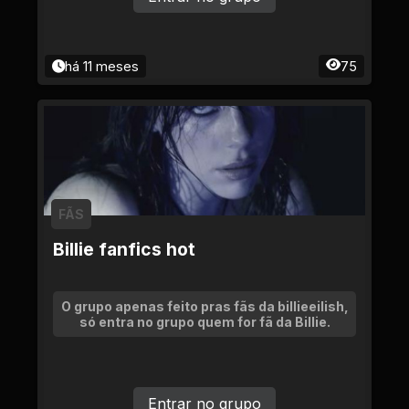
há 11 meses
75
FÃS
Billie fanfics hot
O grupo apenas feito pras fãs da billieeilish,
só entra no grupo quem for fã da Billie.
Entrar no grupo