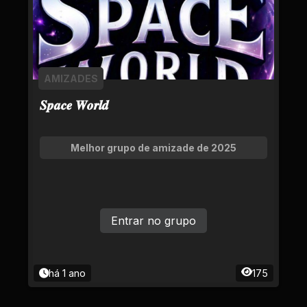
AMIZADES
𝑺𝒑𝒂𝒄𝒆 𝑾𝒐𝒓𝒍𝒅
Melhor grupo de amizade de 2025
Entrar no grupo
há 1 ano
175