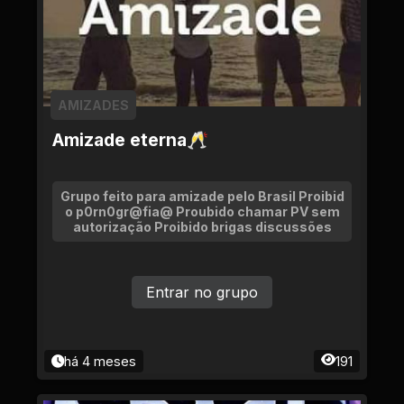
AMIZADES
Amizade eterna🥂
Grupo feito para amizade pelo Brasil Proibid
o p0rn0gr@fia@ Proubido chamar PV sem
autorização Proibido brigas discussões
Entrar no grupo
há 4 meses
191