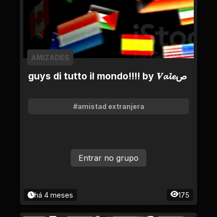
AMIZADES
guys di tutto il mondo!!!! by 𝑽𝓪𝓵𝓮ص
#amistad extranjera
Entrar no grupo
há 4 meses
175