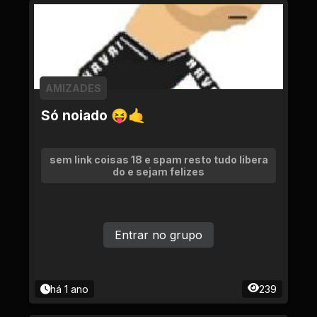
AMIZADES
Só noiado 😝🤙
sem link coisas 18 e spam resto tudo libera
do e sejam felizes
Entrar no grupo
há 1 ano
239