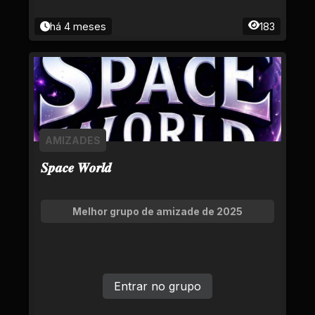
há 4 meses
183
AMIZADES
𝑺𝒑𝒂𝒄𝒆 𝑾𝒐𝒓𝒍𝒅
Melhor grupo de amizade de 2025
Entrar no grupo