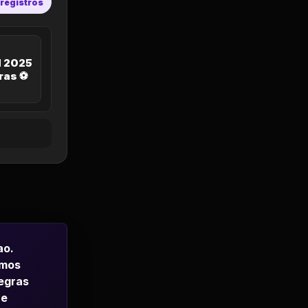
 registros
l 2025
ras ⚽
ao.
emos
regras
 e