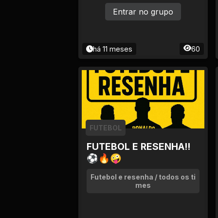
Entrar no grupo
há 11 meses
60
FUTEBOL
FUTEBOL E RESENHA!!
⚽🔥🤪
Futebol e resenha / todos os ti
mes