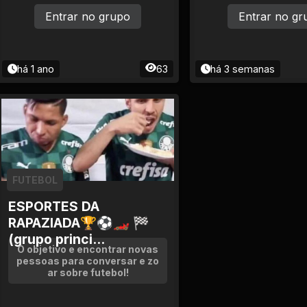
ça aqui é raiz mesmo! Se tu c
e Pode mandar link 
urte resenha, clubismo e me
rupo
Entrar no grupo
Entrar no gr
me 24h, já cola com a gente
há 1 ano
63
há 3 semanas
FUTEBOL
ESPORTES DA
RAPAZIADA🏆⚽🏎 🏁
(grupo princi...
O objetivo e encontrar novas
pessoas para conversar e zo
ar sobre futebol!