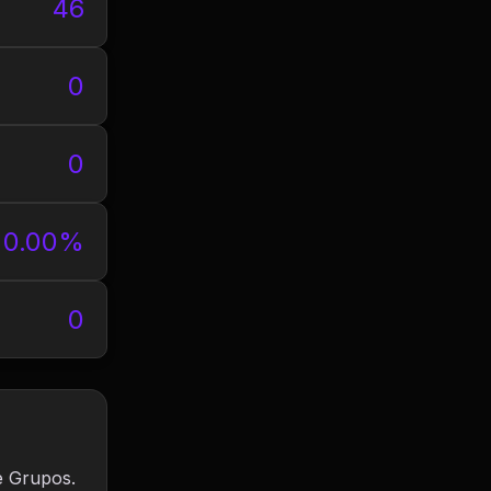
46
0
0
0.00%
0
e Grupos.