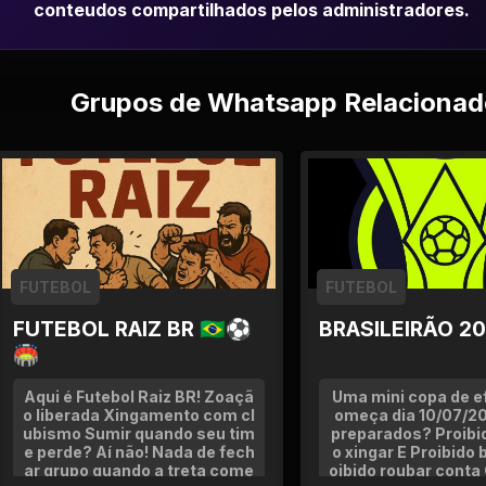
conteudos compartilhados pelos administradores.
Grupos de Whatsapp Relacionad
FUTEBOL
FUTEBOL
FUTEBOL RAIZ BR 🇧🇷⚽
BRASILEIRÃO 2
🏟
Aqui é Futebol Raiz BR! Zoaçã
Uma mini copa de ef
o liberada Xingamento com cl
omeça dia 10/07/2
ubismo Sumir quando seu tim
preparados? Proibid
e perde? Aí não! Nada de fech
o xingar E Proibido b
ar grupo quando a treta come
oibido roubar conta