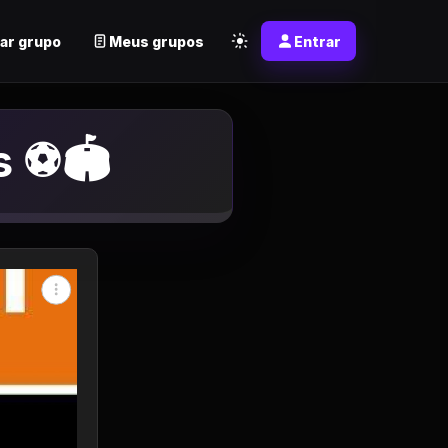
ar grupo
Meus grupos
Entrar
s ⚽🏟️