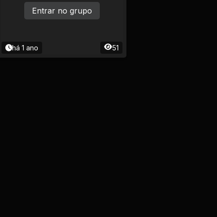
Entrar no grupo
há 1 ano
51