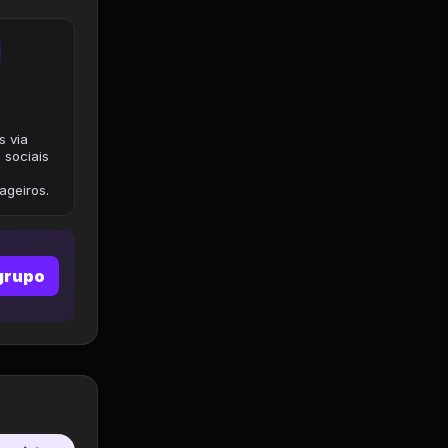
s via
 sociais
geiros.
grupo