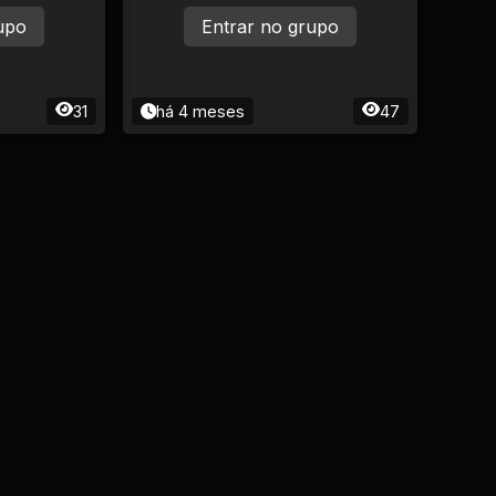
de outro g
upo
Entrar no grupo
31
há 4 meses
47