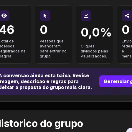
46
0
0
0,0%
Total de
Pessoas que
Envio
acessos
avancaram
Cliques
redes
registrados na
para entrar no
divididos pelas
e
pagina.
grupo.
visualizacoes.
mensa
A conversao ainda esta baixa. Revise
imagem, descricao e regras para
Gerenciar 
deixar a proposta do grupo mais clara.
istorico do grupo