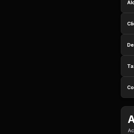
Empregos e Vagas
Al
Entretenimento
Cl
Esporte
De
Fitness
Hobbies e Lazer
Ta
Humor e Memes
Co
Imobiliária
Investimentos
A
Jogos de Vídeo
Ac