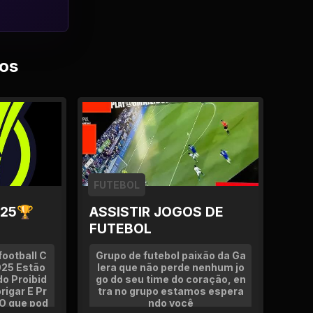
os
FUTEBOL
025🏆
ASSISTIR JOGOS DE
FUTEBOL
ootball C
Grupo de futebol paixão da Ga
025 Estão
lera que não perde nenhum jo
o Proibid
go do seu time do coração, en
rigar E Pr
tra no grupo estamos espera
 O que pod
ndo você