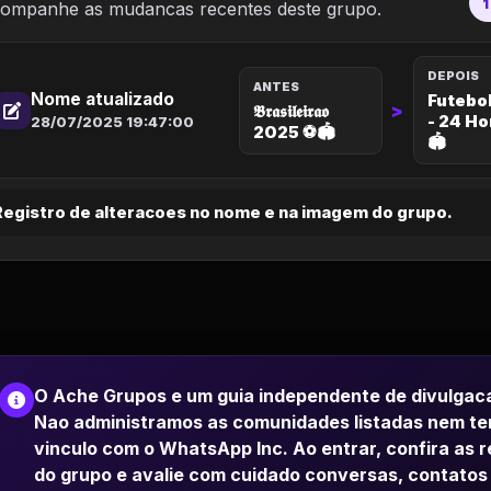
1
ompanhe as mudancas recentes deste grupo.
DEPOIS
ANTES
Nome atualizado
Futebo
>
𝕭𝖗𝖆𝖘𝖎𝖑𝖊𝖎𝖗𝖆𝖔
- 24 Ho
28/07/2025 19:47:00
2025 ⚽🏟️
🏟️
Registro de alteracoes no nome e na imagem do grupo.
O Ache Grupos e um guia independente de divulgac
Nao administramos as comunidades listadas nem t
vinculo com o WhatsApp Inc. Ao entrar, confira as 
do grupo e avalie com cuidado conversas, contatos