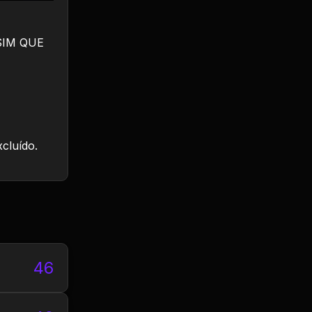
SIM QUE
xcluído.
46