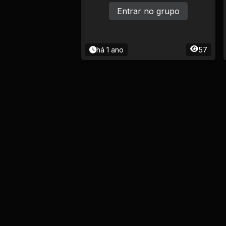
Entrar no grupo
há 1 ano
57