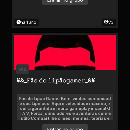
Entrar no grupo
há 1 ano
73
FÃS
¥&_𝙵ã𝚜 𝚍𝚘 𝚕𝚒𝚙ã𝚘𝚐𝚊𝚖𝚎𝚛_&¥
Fãs do Lipão Gamer Bem-vindos comunidad
e dos Lipnicos! Aqui é velocidade máxima, z
oeira garantida e muita gameplay insana! G
TA V, Forza, simuladores e aventuras com e
stilo Compartilhe clipes, memes, teorias e
momentos épicos
Entrar no grupo