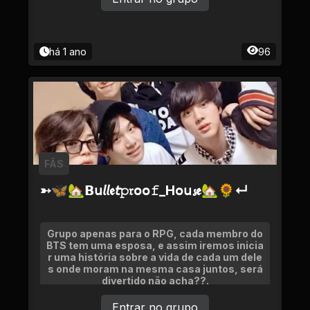
há 1 ano
96
FÃS
➳🦋🏡𝗕𝗎𝘭𝘭𝖊𝘵𝚙𝔯օօ𝚏_Ηօ𝗎𝓼𝖊🏡🌻↵
Grupo apenas para o RPG, cada membro do
BTS tem uma esposa, e assim iremos inicia
r uma história sobre a vida de cada um dele
s onde moram na mesma casa juntos, será
divertido não acha??.
Entrar no grupo