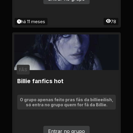
há 11 meses
78
FÃS
Billie fanfics hot
O grupo apenas feito pras fãs da billieeilish,
só entra no grupo quem for fã da Billie.
Entrar no grupo