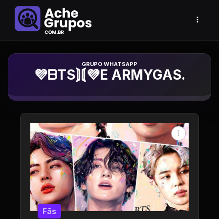
Grupo de Whatsapp
💜ᗷTS⟭⟬💜E ARMYGAS.
Fãs