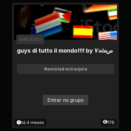
AMIZADES
guys di tutto il mondo!!!! by 𝑽𝓪𝓵𝓮ص
#amistad extranjera
Entrar no grupo
há 4 meses
176