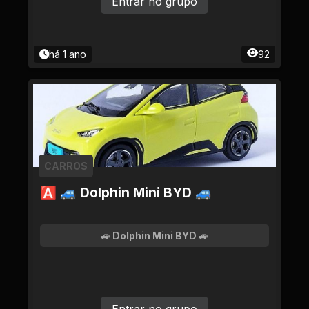
Entrar no grupo
há 1 ano
92
CARROS
🅰 🚙 Dolphin Mini BYD 🚙
🚙 Dolphin Mini BYD 🚙