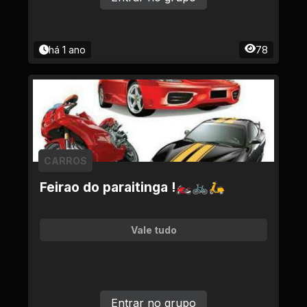
há 1 ano
78
CARROS
Feirao do paraitinga !🏍🚲🛵
Vale tudo
Entrar no grupo