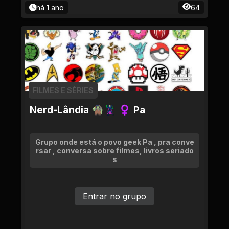
há 1 ano
64
FILMES E SÉRIES
Nerd-Lândia 🧌🦹🏻 ♀ Pa
Grupo onde está o povo geek Pa , pra conve
rsar , conversa sobre filmes, livros seriado
s
Entrar no grupo