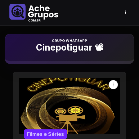
Grupo de Whatsapp
Cinepotiguar 📽
Filmes e Séries