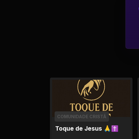
Tv
Viagem e Turismo
Adulto (+18)
COMUNIDADE CRISTÃ
Toque de Jesus 🙏✝