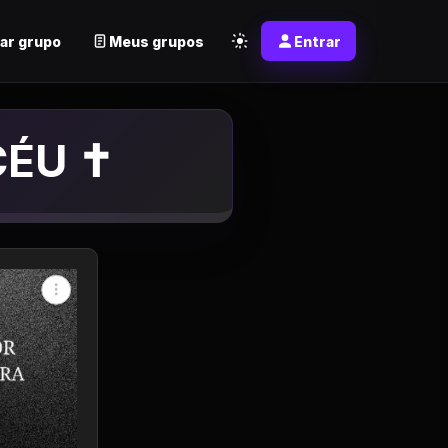
ar grupo
Meus grupos
Entrar
ÉU ✝️