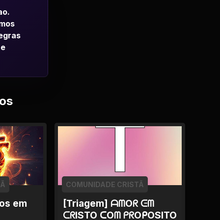
ao.
emos
regras
 e
os
TÃ
COMUNIDADE CRISTÃ
os em
[Triagem] ᗩᗰOᖇ ᕮᗰ
ᑕᖇISTO ᑕOᗰ ᑭᖇOᑭOSITO