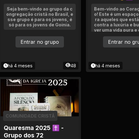
Seja bem-vindo ao grupo da c
Bem-vindo ao Coraç
ongregação cristã no Brasil, e
o! Este é um espaço
sse grupo é para os jovens, é
ra aqueles que estã
só para os jovens de Goinia.
contra a luxúria e b
ver uma vida pura e 
resença de Deus. N
ivo é caminhar junto
Entrar no grupo
Entrar no gr
cendo uns aos outr
o de orações, c
há 4 meses
48
há 4 meses
COMUNIDADE CRISTÃ
Quaresma 2025 ✝ -
Grupo dos 72