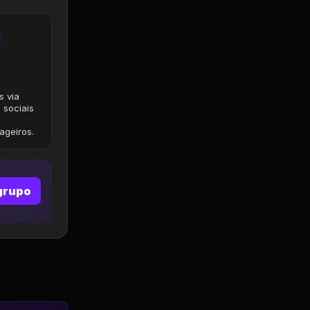
s via
 sociais
geiros.
grupo