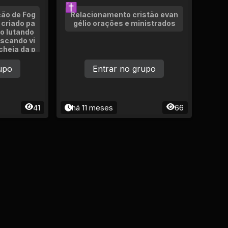
✝
ão de Fog
Relacionamento cristão evan
 criado pa
gélio orações e ministrados
o lutando
uscando vi
cheia da p
osso objet
s, fortale
upo
Entrar no grupo
os por mei
ompart
41
há 11 meses
66