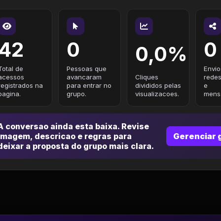
42
0
0
0,0%
Total de
Pessoas que
Envio
acessos
avancaram
Cliques
redes
registrados na
para entrar no
divididos pelas
e
pagina.
grupo.
visualizacoes.
mensa
A conversao ainda esta baixa. Revise
imagem, descricao e regras para
Gerenciar 
deixar a proposta do grupo mais clara.