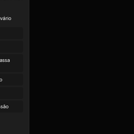
vário
massa
o
ssão