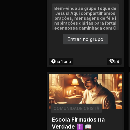
Bem-vindo ao grupo Toque de
Jesus! Aqui compartilhamos
orações, mensagens de fé e i
nspirações diárias para fortal
ecer nossa caminhada com C
risto. Respeito, amor e união
nos guiam. Sinta-se acolhido
Entrar no grupo
e participe com mensagens q
ue edifiquem!
há 1 ano
59
COMUNIDADE CRISTÃ
Escola Firmados na
Verdade ✝ 📖