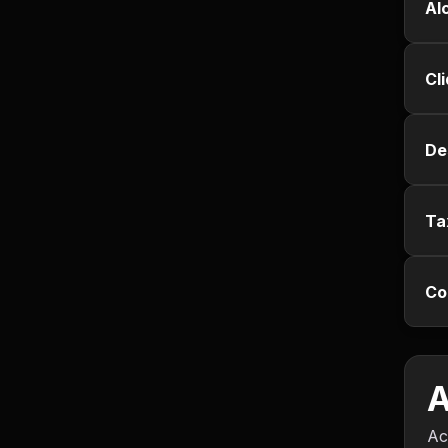
Al
Jurisprudência
Cl
Línguas Estrangeiras
Livros, Audiolivros e
De
Podcasts
Motivação e
Autodesenvolvimento
Ta
Música
Co
Negócios e Startups
Notícias e Mídia
A
Outro
Ac