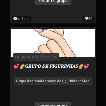
Entrar no grupo
há 1 ano
50
FIGURINHAS E STICKERS
💕🌈𝑮𝑹𝑼𝑷𝑶 𝑫𝑬 𝑭𝑰𝑮𝑼𝑹𝑰𝑵𝑯𝑨𝑺🌈💕
Grupo destinado trocas de figurinhas fofas!