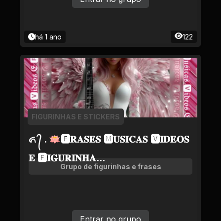
há 1 ano
122
FIGURINHAS E STICKERS
ᬏ ᭄ . 🪷🅵𝐑𝐀𝐒𝐄𝐒 🅼𝐔𝐒𝐈𝐂𝐀𝐒 🆅𝐈𝐃𝐄𝐎𝐒
𝐄 🅵𝐈𝐆𝐔𝐑𝐈𝐍𝐇𝐀...
Grupo de figurinhas e frases
Entrar no grupo