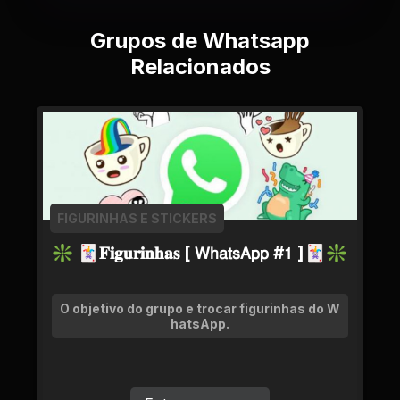
Grupos de Whatsapp
Relacionados
FIGURINHAS E STICKERS
❇ 🃏𝐅𝐢𝐠𝐮𝐫𝐢𝐧𝐡𝐚𝐬 [ 𝖶𝗁𝖺𝗍𝗌𝖠𝗉𝗉 #𝟣 ]🃏❇
O objetivo do grupo e trocar figurinhas do W
hatsApp.