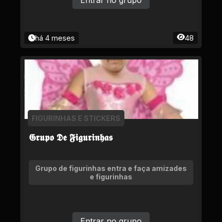
Entrar no grupo
há 4 meses
48
FIGURINHAS E STICKERS
𝕲𝖗𝖚𝖕𝖔 𝕯𝖊 𝕱𝖎𝖌𝖚𝖗𝖎𝖓𝖍𝖆𝖘
Grupo de figurinhas entra e faça amizades
e figurinhas
Entrar no grupo