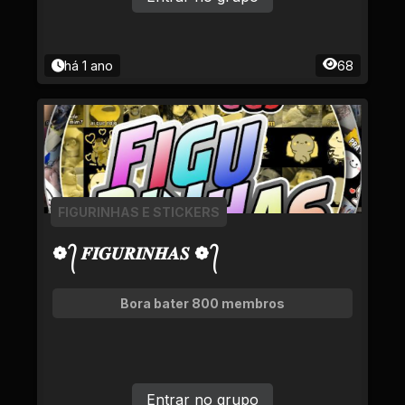
há 1 ano
68
FIGURINHAS E STICKERS
❁ ᭄ 𝑭𝑰𝑮𝑼𝑹𝑰𝑵𝑯𝑨𝑺 ❁ ᭄
Bora bater 800 membros
Entrar no grupo