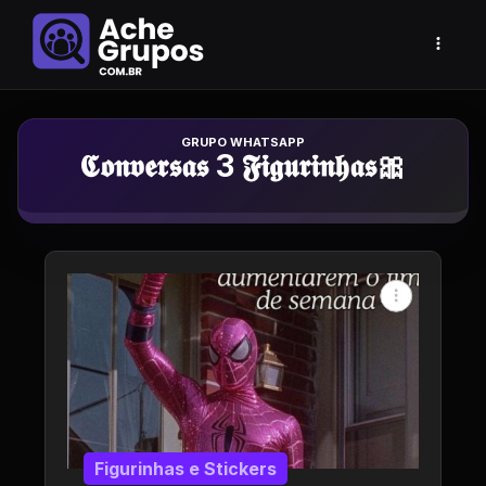
Grupo de Whatsapp
𝕮𝖔𝖓𝖛𝖊𝖗𝖘𝖆𝖘 3 𝕱𝖎𝖌𝖚𝖗𝖎𝖓𝖍𝖆𝖘🎀
Figurinhas e Stickers