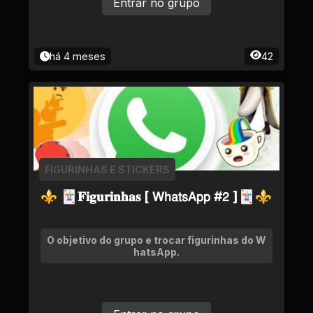
Entrar no grupo
há 4 meses
42
FIGURINHAS E STICKERS
⚜ 🃏𝐅𝐢𝐠𝐮𝐫𝐢𝐧𝐡𝐚𝐬 [ 𝖶𝗁𝖺𝗍𝗌𝖠𝗉𝗉 #𝟤 ]🃏⚜
O objetivo do grupo e trocar figurinhas do W
hatsApp.