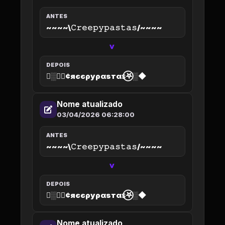
ANTES
~~~~\𝙲𝚛𝚎𝚎𝚙𝚢𝚙𝚊𝚜𝚝𝚊𝚜/~~~~
>
DEPOIS
◆░𖤐⃝¢яєєρуραѕтαѕ⃝𖤐░◆
Nome atualizado
03/04/2026 06:28:00
ANTES
~~~~\𝙲𝚛𝚎𝚎𝚙𝚢𝚙𝚊𝚜𝚝𝚊𝚜/~~~~
>
DEPOIS
◆░𖤐⃝¢яєєρуραѕтαѕ⃝𖤐░◆
Nome atualizado