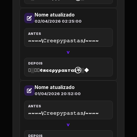
Nome atualizado
02/04/2026 02:25:00
ANTES
~~~~\𝙲𝚛𝚎𝚎𝚙𝚢𝚙𝚊𝚜𝚝𝚊𝚜/~~~~
>
DEPOIS
◆░𖤐⃝¢яєєρуραѕтαѕ⃝𖤐░◆
Nome atualizado
01/04/2026 20:52:00
ANTES
~~~~\𝙲𝚛𝚎𝚎𝚙𝚢𝚙𝚊𝚜𝚝𝚊𝚜/~~~~
>
DEPOIS