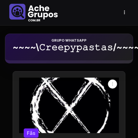
Grupo de Whatsapp
~~~~\𝙲𝚛𝚎𝚎𝚙𝚢𝚙𝚊𝚜𝚝𝚊𝚜/~~~
Fãs