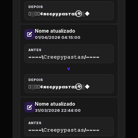
DEPOIS
◆░𖤐⃝¢яєєρуραѕтαѕ⃝𖤐░◆
Nome atualizado
01/04/2026 04:15:00
ANTES
~~~~\𝙲𝚛𝚎𝚎𝚙𝚢𝚙𝚊𝚜𝚝𝚊𝚜/~~~~
>
DEPOIS
◆░𖤐⃝¢яєєρуραѕтαѕ⃝𖤐░◆
Nome atualizado
31/03/2026 22:44:00
ANTES
~~~~\𝙲𝚛𝚎𝚎𝚙𝚢𝚙𝚊𝚜𝚝𝚊𝚜/~~~~