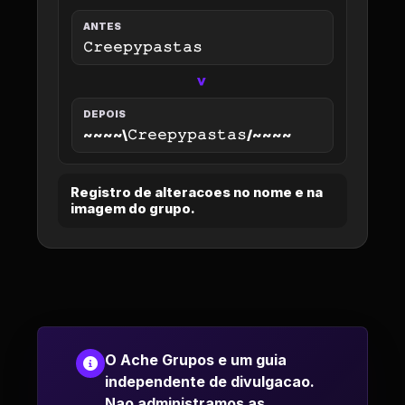
ANTES
𝙲𝚛𝚎𝚎𝚙𝚢𝚙𝚊𝚜𝚝𝚊𝚜
>
DEPOIS
~~~~\𝙲𝚛𝚎𝚎𝚙𝚢𝚙𝚊𝚜𝚝𝚊𝚜/~~~~
Registro de alteracoes no nome e na
imagem do grupo.
O Ache Grupos e um guia
independente de divulgacao.
Nao administramos as