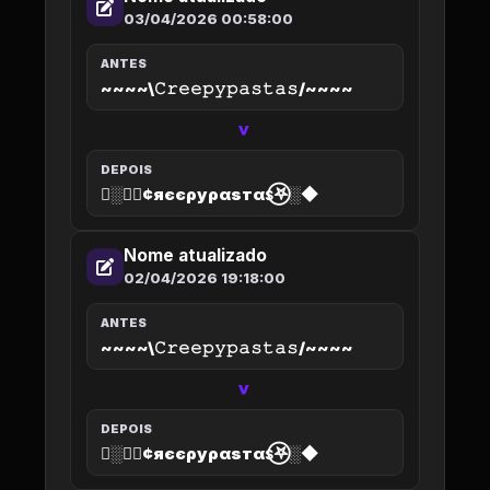
03/04/2026 00:58:00
ANTES
~~~~\𝙲𝚛𝚎𝚎𝚙𝚢𝚙𝚊𝚜𝚝𝚊𝚜/~~~~
>
DEPOIS
◆░𖤐⃝¢яєєρуραѕтαѕ⃝𖤐░◆
Nome atualizado
02/04/2026 19:18:00
ANTES
~~~~\𝙲𝚛𝚎𝚎𝚙𝚢𝚙𝚊𝚜𝚝𝚊𝚜/~~~~
>
DEPOIS
◆░𖤐⃝¢яєєρуραѕтαѕ⃝𖤐░◆