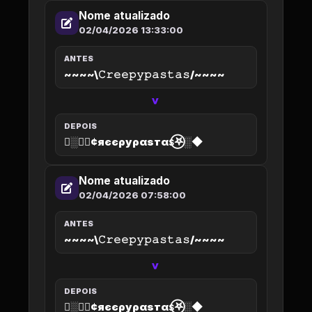
Nome atualizado
02/04/2026 13:33:00
ANTES
~~~~\𝙲𝚛𝚎𝚎𝚙𝚢𝚙𝚊𝚜𝚝𝚊𝚜/~~~~
>
DEPOIS
◆░𖤐⃝¢яєєρуραѕтαѕ⃝𖤐░◆
Nome atualizado
02/04/2026 07:58:00
ANTES
~~~~\𝙲𝚛𝚎𝚎𝚙𝚢𝚙𝚊𝚜𝚝𝚊𝚜/~~~~
>
DEPOIS
◆░𖤐⃝¢яєєρуραѕтαѕ⃝𖤐░◆