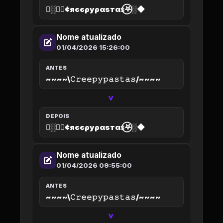
◆░𖤐⃝¢яєєρуραѕтαѕ⃝𖤐░◆
Nome atualizado
01/04/2026 15:26:00
ANTES
~~~~\𝙲𝚛𝚎𝚎𝚙𝚢𝚙𝚊𝚜𝚝𝚊𝚜/~~~~
>
DEPOIS
◆░𖤐⃝¢яєєρуραѕтαѕ⃝𖤐░◆
Nome atualizado
01/04/2026 09:55:00
ANTES
~~~~\𝙲𝚛𝚎𝚎𝚙𝚢𝚙𝚊𝚜𝚝𝚊𝚜/~~~~
>