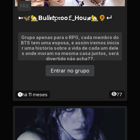
FÃS
➳🦋🏡𝗕𝗎𝘭𝘭𝖊𝘵𝚙𝔯օօ𝚏_Ηօ𝗎𝓼𝖊🏡🌻↵
Grupo apenas para o RPG, cada membro do
BTS tem uma esposa, e assim iremos inicia
r uma história sobre a vida de cada um dele
s onde moram na mesma casa juntos, será
divertido não acha??.
Entrar no grupo
há 11 meses
77