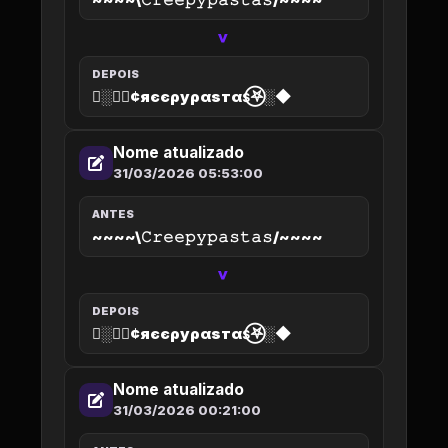
>
DEPOIS
◆░𖤐⃝¢яєєρуραѕтαѕ⃝𖤐░◆
Nome atualizado
31/03/2026 05:53:00
ANTES
~~~~\𝙲𝚛𝚎𝚎𝚙𝚢𝚙𝚊𝚜𝚝𝚊𝚜/~~~~
>
DEPOIS
◆░𖤐⃝¢яєєρуραѕтαѕ⃝𖤐░◆
Nome atualizado
31/03/2026 00:21:00