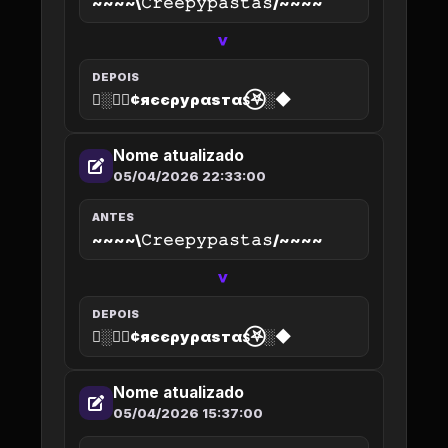
~~~~\𝙲𝚛𝚎𝚎𝚙𝚢𝚙𝚊𝚜𝚝𝚊𝚜/~~~~
>
DEPOIS
◆░𖤐⃝¢яєєρуραѕтαѕ⃝𖤐░◆
Nome atualizado
05/04/2026 22:33:00
ANTES
~~~~\𝙲𝚛𝚎𝚎𝚙𝚢𝚙𝚊𝚜𝚝𝚊𝚜/~~~~
>
DEPOIS
◆░𖤐⃝¢яєєρуραѕтαѕ⃝𖤐░◆
Nome atualizado
05/04/2026 15:37:00