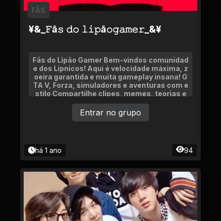
FÃS
¥&_𝙵ã𝚜 𝚍𝚘 𝚕𝚒𝚙ã𝚘𝚐𝚊𝚖𝚎𝚛_&¥
Fãs do Lipão Gamer Bem-vindos comunidad
e dos Lipnicos! Aqui é velocidade máxima, z
oeira garantida e muita gameplay insana! G
TA V, Forza, simuladores e aventuras com e
stilo Compartilhe clipes, memes, teorias e
momentos épicos
Entrar no grupo
há 1 ano
94