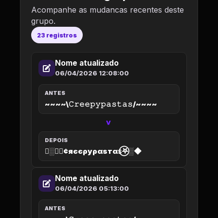
Acompanhe as mudancas recentes deste
grupo.
23 registros
Nome atualizado
06/04/2026 12:08:00
ANTES
~~~~\𝙲𝚛𝚎𝚎𝚙𝚢𝚙𝚊𝚜𝚝𝚊𝚜/~~~~
>
DEPOIS
◆░𖤐⃝¢яєєρуραѕтαѕ⃝𖤐░◆
Nome atualizado
06/04/2026 05:13:00
ANTES