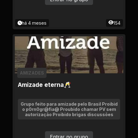
há 4 meses
154
AMIZADES
Amizade eterna🥂
Grupo feito para amizade pelo Brasil Proibid
o p0rn0gr@fia@ Proubido chamar PV sem
autorização Proibido brigas discussões
Entrar no grupo