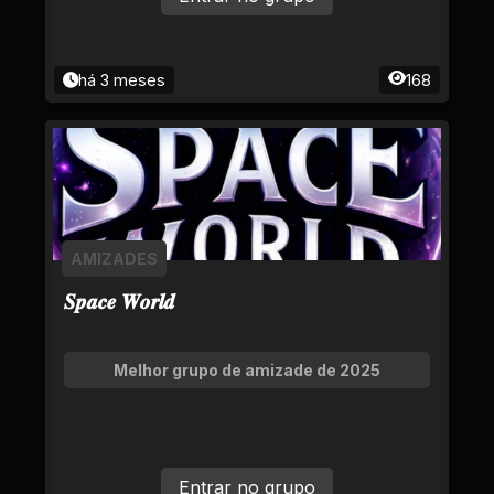
há 3 meses
168
AMIZADES
𝑺𝒑𝒂𝒄𝒆 𝑾𝒐𝒓𝒍𝒅
Melhor grupo de amizade de 2025
Entrar no grupo