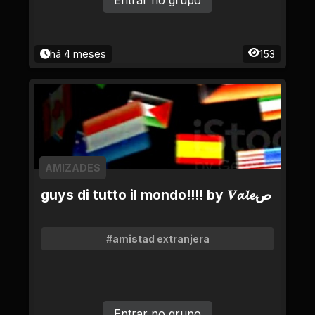
Entrar no grupo
há 4 meses
153
AMIZADES
guys di tutto il mondo!!!! by 𝑽𝓪𝓵𝓮ص
#amistad extranjera
Entrar no grupo