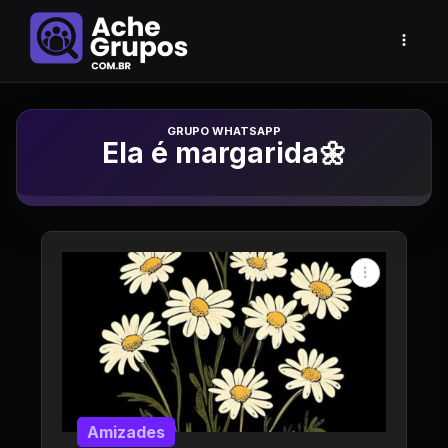
Grupo de Whatsapp
Ela é margarida🌼
Amizades