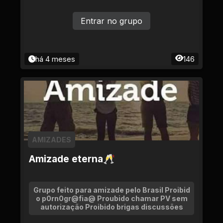
Entrar no grupo
há 4 meses
146
AMIZADES
Amizade eterna🥂
Grupo feito para amizade pelo Brasil Proibid
o p0rn0gr@fia@ Proubido chamar PV sem
autorização Proibido brigas discussões