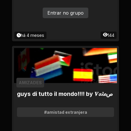
Entrar no grupo
há 4 meses
144
AMIZADES
guys di tutto il mondo!!!! by 𝑽𝓪𝓵𝓮ص
#amistad extranjera