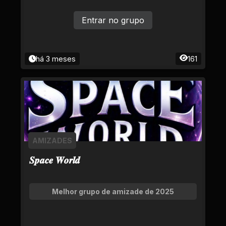
Entrar no grupo
há 3 meses
161
AMIZADES
𝑺𝒑𝒂𝒄𝒆 𝑾𝒐𝒓𝒍𝒅
Melhor grupo de amizade de 2025