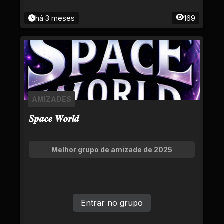
há 3 meses
169
AMIZADES
𝑺𝒑𝒂𝒄𝒆 𝑾𝒐𝒓𝒍𝒅
Melhor grupo de amizade de 2025
Entrar no grupo