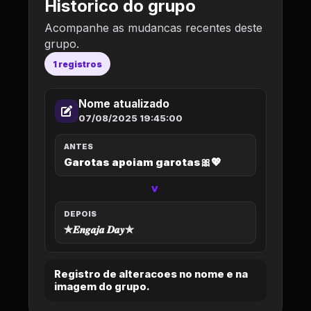
Historico do grupo
Acompanhe as mudancas recentes deste
grupo.
1 registros
Nome atualizado
07/08/2025 19:45:00
ANTES
Garotas apoiam garotas🎀💖
>
DEPOIS
✯𝑬𝒏𝒈𝒂𝒋𝒂 𝑫𝒂𝒚✯
Registro de alteracoes no nome e na
imagem do grupo.