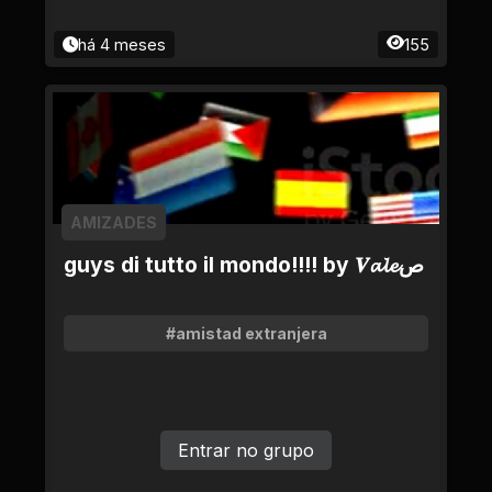
há 4 meses
155
AMIZADES
guys di tutto il mondo!!!! by 𝑽𝓪𝓵𝓮ص
#amistad extranjera
Entrar no grupo