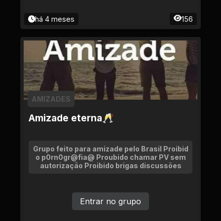
há 4 meses
156
AMIZADES
Amizade eterna🥂
Grupo feito para amizade pelo Brasil Proibid
o p0rn0gr@fia@ Proubido chamar PV sem
autorização Proibido brigas discussões
Entrar no grupo