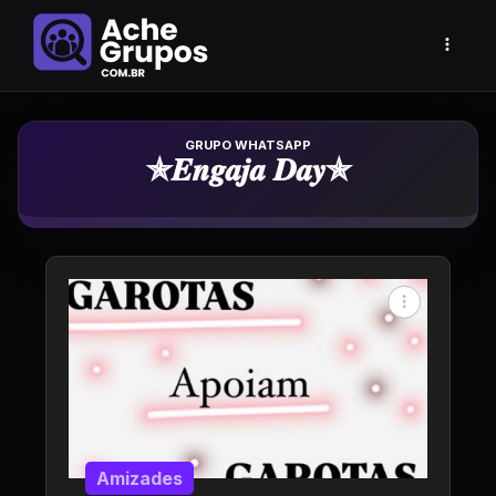
Grupo de Whatsapp
✯𝑬𝒏𝒈𝒂𝒋𝒂 𝑫𝒂𝒚✯
Amizades