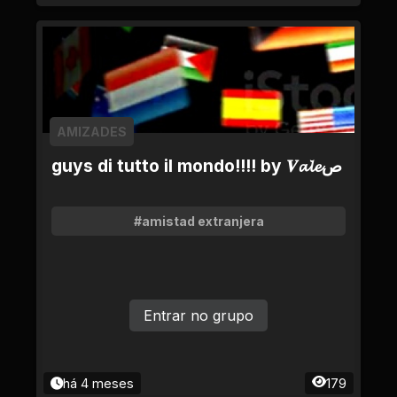
AMIZADES
guys di tutto il mondo!!!! by 𝑽𝓪𝓵𝓮ص
#amistad extranjera
Entrar no grupo
há 4 meses
179