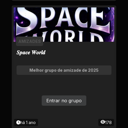
AMIZADES
𝑺𝒑𝒂𝒄𝒆 𝑾𝒐𝒓𝒍𝒅
Melhor grupo de amizade de 2025
Entrar no grupo
há 1 ano
178