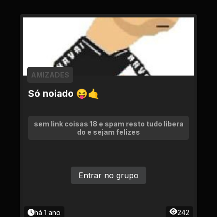
AMIZADES
Só noiado 😝🤙
sem link coisas 18 e spam resto tudo libera
do e sejam felizes
Entrar no grupo
há 1 ano
242