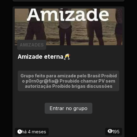
AMIZADES
Amizade eterna🥂
Grupo feito para amizade pelo Brasil Proibid
o p0rn0gr@fia@ Proubido chamar PV sem
autorização Proibido brigas discussões
Entrar no grupo
há 4 meses
195