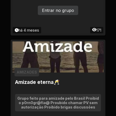
Entrar no grupo
há 4 meses
171
AMIZADES
Amizade eterna🥂
Grupo feito para amizade pelo Brasil Proibid
o p0rn0gr@fia@ Proubido chamar PV sem
autorização Proibido brigas discussões