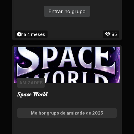
Entrar no grupo
há 4 meses
185
AMIZADES
𝑺𝒑𝒂𝒄𝒆 𝑾𝒐𝒓𝒍𝒅
Melhor grupo de amizade de 2025