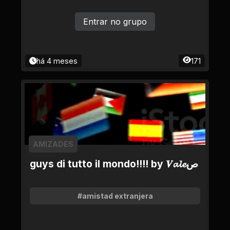
Entrar no grupo
há 4 meses
171
AMIZADES
guys di tutto il mondo!!!! by 𝑽𝓪𝓵𝓮ص
#amistad extranjera