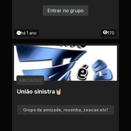
Entrar no grupo
há 1 ano
170
AMIZADES
União sinistra🤘🏼
Grupo de amizade, resenha, zoacao etc!