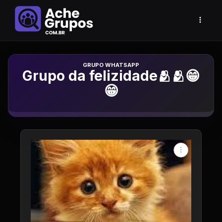
Grupo de Whatsapp
Grupo da felizidade🫂🫂😁
😁