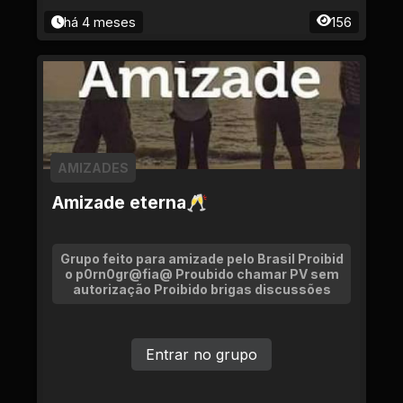
há 4 meses
156
AMIZADES
Amizade eterna🥂
Grupo feito para amizade pelo Brasil Proibid
o p0rn0gr@fia@ Proubido chamar PV sem
autorização Proibido brigas discussões
Entrar no grupo