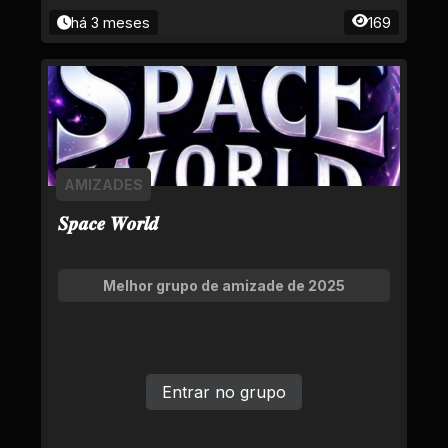
há 3 meses
169
AMIZADES
𝑺𝒑𝒂𝒄𝒆 𝑾𝒐𝒓𝒍𝒅
Melhor grupo de amizade de 2025
Entrar no grupo