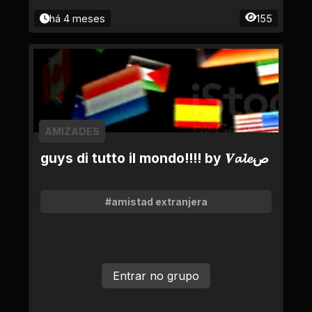
há 4 meses
155
AMIZADES
guys di tutto il mondo!!!! by 𝑽𝓪𝓵𝓮ص
#amistad extranjera
Entrar no grupo