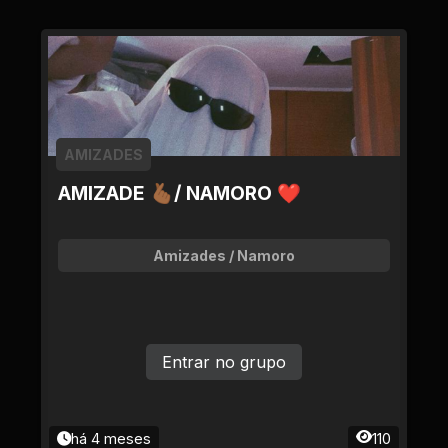
AMIZADES
AMIZADE 🫰🏾/ NAMORO ❤
Amizades / Namoro
Entrar no grupo
há 4 meses
110