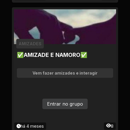
AMIZADES
✅AMIZADE E NAMORO✅
Vem fazer amizades e interagir
Entrar no grupo
há 4 meses
8