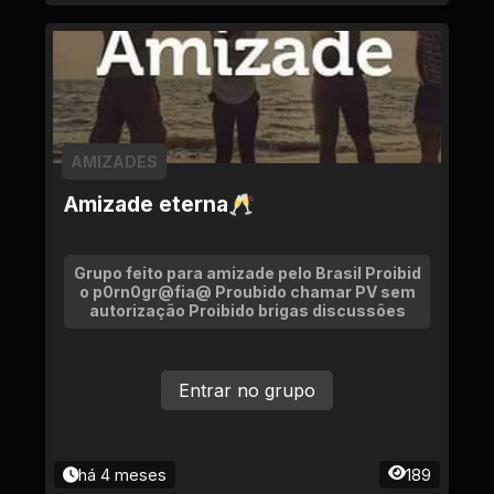
AMIZADES
Amizade eterna🥂
Grupo feito para amizade pelo Brasil Proibid
o p0rn0gr@fia@ Proubido chamar PV sem
autorização Proibido brigas discussões
Entrar no grupo
há 4 meses
189