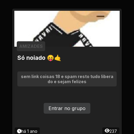
AMIZADES
Só noiado 😝🤙
sem link coisas 18 e spam resto tudo libera
do e sejam felizes
Entrar no grupo
há 1 ano
237