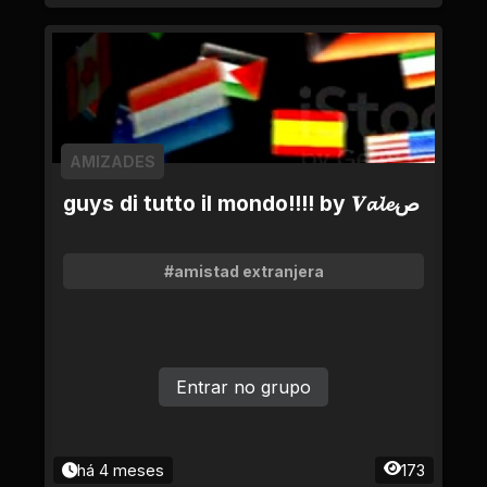
AMIZADES
guys di tutto il mondo!!!! by 𝑽𝓪𝓵𝓮ص
#amistad extranjera
Entrar no grupo
há 4 meses
173