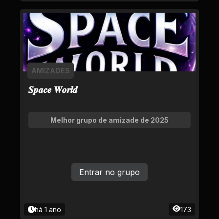
AMIZADES
𝑺𝒑𝒂𝒄𝒆 𝑾𝒐𝒓𝒍𝒅
Melhor grupo de amizade de 2025
Entrar no grupo
há 1 ano
173