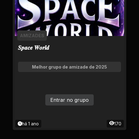
AMIZADES
𝑺𝒑𝒂𝒄𝒆 𝑾𝒐𝒓𝒍𝒅
Melhor grupo de amizade de 2025
Entrar no grupo
há 1 ano
170