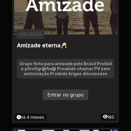
AMIZADES
Amizade eterna🥂
Grupo feito para amizade pelo Brasil Proibid
o p0rn0gr@fia@ Proubido chamar PV sem
autorização Proibido brigas discussões
Entrar no grupo
há 4 meses
185