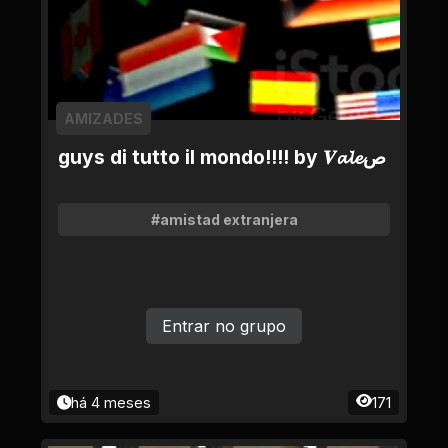
AMIZADES
guys di tutto il mondo!!!! by 𝑽𝓪𝓵𝓮ص
#amistad extranjera
Entrar no grupo
há 4 meses
171