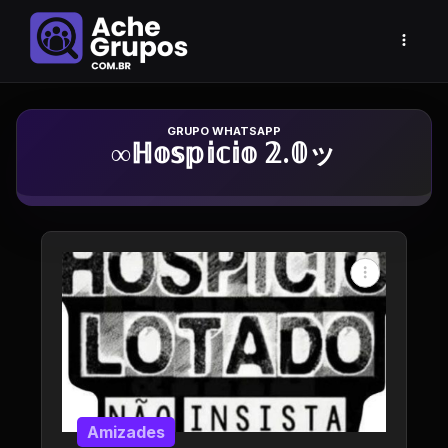
Grupo de Whatsapp
∞ℍ𝕠𝕤𝕡𝕚𝕔𝕚𝕠 𝟚.𝟘ッ
Amizades