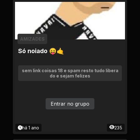
AMIZADES
Só noiado 😝🤙
sem link coisas 18 e spam resto tudo libera
do e sejam felizes
Entrar no grupo
há 1 ano
235