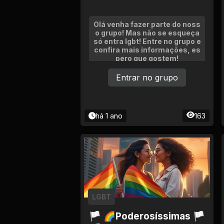
Olá venha fazer parte do noss
o grupo! Mas não se esqueça
só entra lgbt! Entre no grupo e
confira mais informações, es
pero que gostem!
Entrar no grupo
há 1 ano
163
LGBT
🏳 🌈Poderosíssimas 🏳