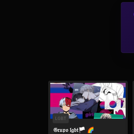
Tv
Viagem e Turismo
Adulto (+18)
LGBT
𝔊𝔯𝔲𝔭𝔬 𝔩𝔤𝔟𝔱🏳 🌈