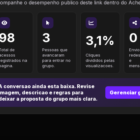
ompanhe o desempenho publico deste link dentro do Ach
98
3
0
3,1%
Total de
Pessoas que
Envio
acessos
avancaram
Cliques
redes
registrados na
para entrar no
divididos pelas
e
pagina.
grupo.
visualizacoes.
mensa
A conversao ainda esta baixa. Revise
imagem, descricao e regras para
Gerenciar 
deixar a proposta do grupo mais clara.