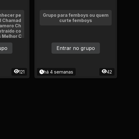
nhecer pe
Grupo para femboys ou quem
il Chamad
curte femboys
Namoro Ch
traído co
 Melhor C
BT Diversi
sentar se
upo
Entrar no grupo
nha partic
 lgbt da w
amoro enc
 real
121
há 4 semanas
42