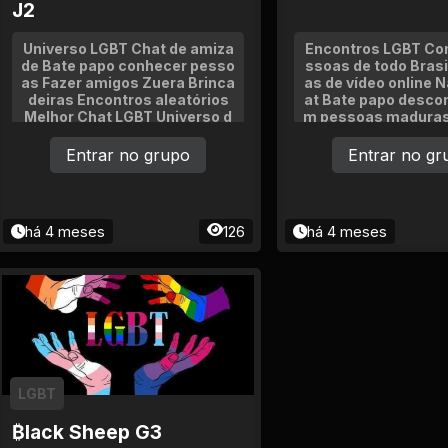
J2
Universo LGBT Chat de amiza
Encontros LGBT Co
de Bate papo conhecer pesso
ssoas de todo Bras
as Fazer amigos Zuera Brinca
as de vídeo online 
deiras Encontros aleatórios
at Bate papo descon
Melhor Chat LGBT Universo d
m pessoas maduras
e Diversidade Amizade conhe
hat de bate papo LG
cimento Venham conhecer a
dade Ao entrar apre
Entrar no grupo
Entrar no gr
pessoa da sua vida Namoro
com foto e idade Ve
ipar do melhor grupo
eb Diversidade e n
ontros na vida
há 4 meses
126
há 4 meses
LGBT
₿lack Sheep G3