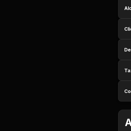
Jurisprudência
Al
Línguas Estrangeiras
Cl
Livros, Audiolivros e
Podcasts
De
Motivação e
Autodesenvolvimento
Ta
Música
Co
Negócios e Startups
Notícias e Mídia
A
Outro