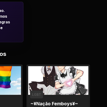
ao.
emos
regras
 e
os
LGBT
~¥Nação Femboys¥~