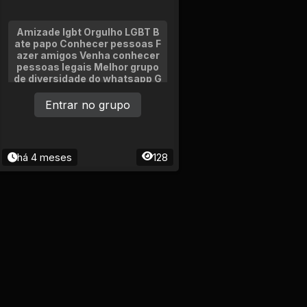
Amizade lgbt Orgulho LGBT B
ate papo Conhecer pessoas F
azer amigos Venha conhecer
pessoas legais Melhor grupo
de diversidade do whatsapp G
rupo LGBT Com pessoas de to
do Brasil Para namoro , conve
Entrar no grupo
rsar
há 4 meses
128