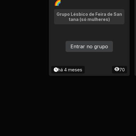
🌈
Grupo Lésbico de Feira de San
tana (só mulheres)
Entrar no grupo
há 4 meses
70