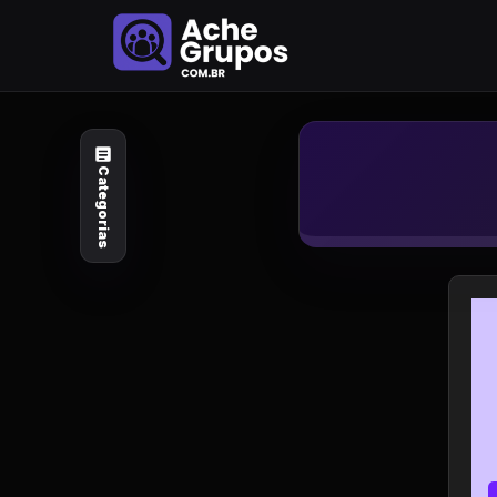
Categorias
Explore por
assunto
Categorias
Animais e Natureza
Arte e Design
Auto e Motocicleta
Beleza e Cuidado
Celebridades e Estilo
de Vida