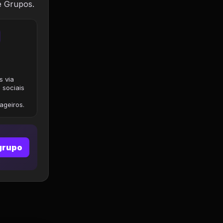
e Grupos.
s via
 sociais
geiros.
grupo