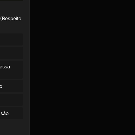
(Respeito
massa
o
ssão