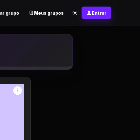
ar grupo
Meus grupos
Entrar
atsapp