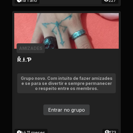
há 1 ano
227
AMIZADES
Ř.Ɨ.Ƥ
Grupo novo. Com intuito de fazer amizades
e se para se divertir e sempre permanecer
o respeito entre os membros.
Entrar no grupo
há 11 meses
173