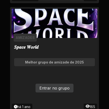
AMIZADES
𝑺𝒑𝒂𝒄𝒆 𝑾𝒐𝒓𝒍𝒅
Melhor grupo de amizade de 2025
Entrar no grupo
há 1 ano
165