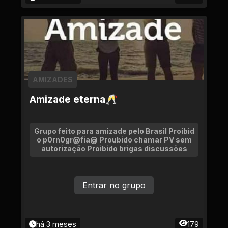
AMIZADES
Amizade eterna🥂
Grupo feito para amizade pelo Brasil Proibid
o p0rn0gr@fia@ Proubido chamar PV sem
autorização Proibido brigas discussões
Entrar no grupo
há 3 meses
179