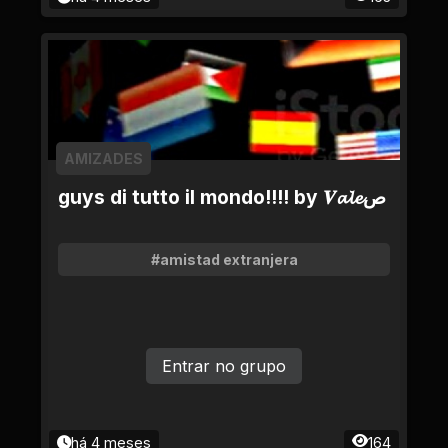
AMIZADES
guys di tutto il mondo!!!! by 𝑽𝓪𝓵𝓮ص
#amistad extranjera
Entrar no grupo
há 4 meses
164