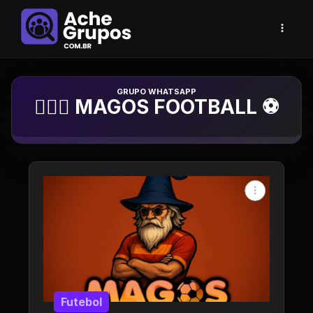
Grupo de Whatsapp
🧙🏻‍♂️ MAGOS FOOTBALL ⚽
Futebol