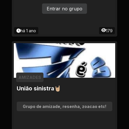
Entrar no grupo
há 1 ano
179
AMIZADES
União sinistra🤘🏼
Grupo de amizade, resenha, zoacao etc!