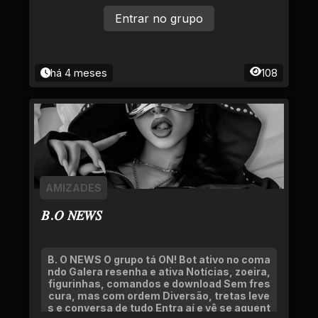
Entrar no grupo
há 4 meses
108
AMIZADES
𝐵.𝑂 𝑁𝐸𝑊𝑆
B. O NEWS O grupo tá ON! Bot ativo no coma
ndo Galera resenha e ativa Notícias, zoeira,
figurinhas, comandos e download Sem fres
cura, mas com ordem Diversão, tretas leve
s e conversa de tudo Entra aí e vê se aguent