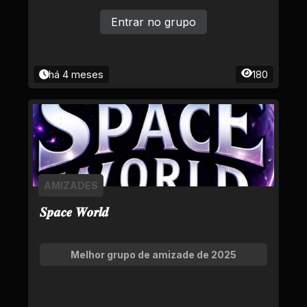
Entrar no grupo
há 4 meses
180
AMIZADES
𝑺𝒑𝒂𝒄𝒆 𝑾𝒐𝒓𝒍𝒅
Melhor grupo de amizade de 2025