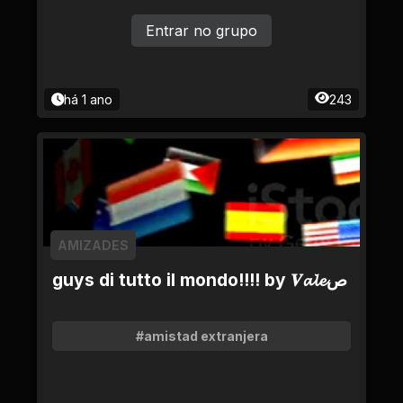
Entrar no grupo
há 1 ano
243
AMIZADES
guys di tutto il mondo!!!! by 𝑽𝓪𝓵𝓮ص
#amistad extranjera