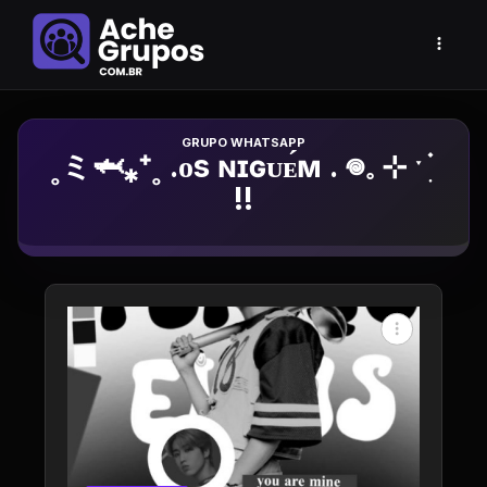
Grupo de Whatsapp
˳ミ🦈⁎⁺˳ .ᴏs ɴɪɢᴜᴇ́ᴍ . 𖦹𓈒 ⊹ ˑ ֗ ִ
!!