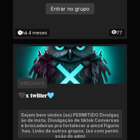
Entrar no grupo
há 4 meses
77
AMIZADES
🖤𝐱 𝐭𝐰𝐢𝐭𝐭𝐞𝐫🩵
Sejam bem vindos (as) PERMITIDO Divulgaç
ão de insta. Divulgação de tiktok Conversas
e brincadeiras pra fortalecer a amzd Figurin
has. Links de outros grupos. (só com permi
ssão do adm)