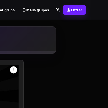
ar grupo
Meus grupos
Entrar
sapp