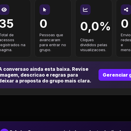
35
0
0
0,0%
Total de
Pessoas que
Envio
acessos
avancaram
Cliques
redes
registrados na
para entrar no
divididos pelas
e
pagina.
grupo.
visualizacoes.
mensa
A conversao ainda esta baixa. Revise
imagem, descricao e regras para
Gerenciar 
deixar a proposta do grupo mais clara.