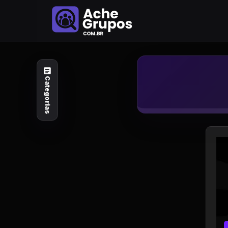
Categorias
Explore por
assunto
Categorias
Animais e Natureza
Arte e Design
Auto e Motocicleta
Beleza e Cuidado
Celebridades e Estilo
de Vida