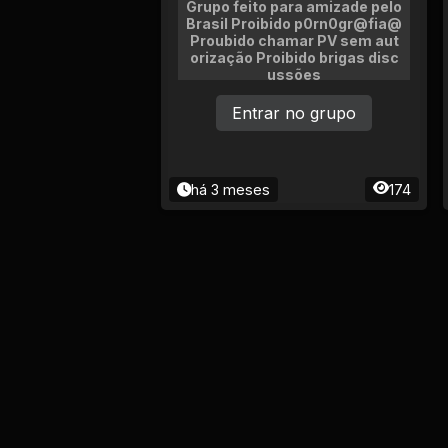
Grupo feito para amizade pelo
Brasil Proibido p0rn0gr@fia@
Proubido chamar PV sem aut
orização Proibido brigas disc
ussões
Entrar no grupo
há 3 meses
174