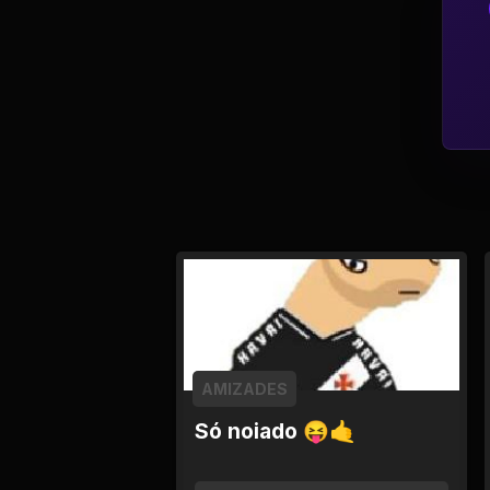
Política
Profissões
Relacionamentos e
Amizades
Religião e
Espiritualidade
Saúde e Medicina
Social
AMIZADES
Tecnologias da
Só noiado 😝🤙
Internet