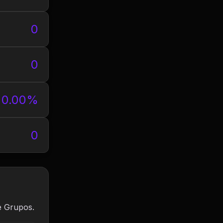
0
0
0.00%
0
e Grupos.