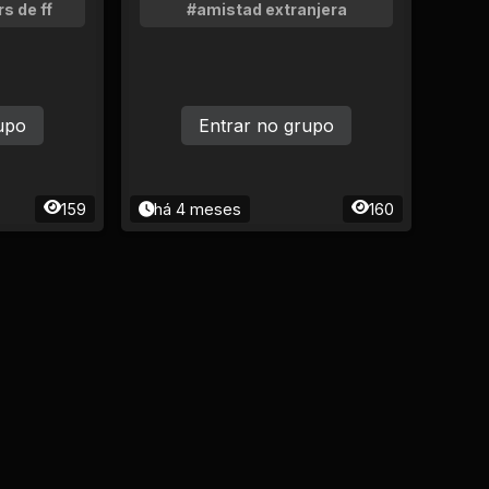
s de ff
#amistad extranjera
upo
Entrar no grupo
159
há 4 meses
160