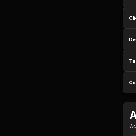
Empregos e Vagas
Cl
Entretenimento
Esporte
De
Fitness
Ta
Hobbies e Lazer
Humor e Memes
Co
Imobiliária
A
Investimentos
Ac
Jogos de Vídeo