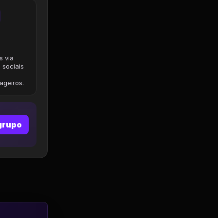
s via
 sociais
geiros.
grupo