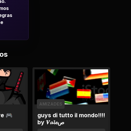
ao.
emos
regras
 e
os
AMIZADES
re 🎮
guys di tutto il mondo!!!!
by 𝑽𝓪𝓵𝓮ص