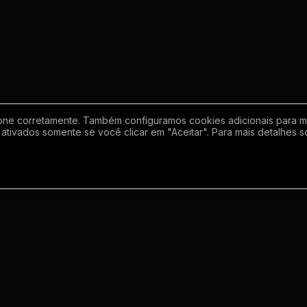
one corretamente. Também configuramos cookies adicionais para mel
ativados somente se você clicar em "Aceitar". Para mais detalhes s
Empresa
Inf
Sobre
Regras