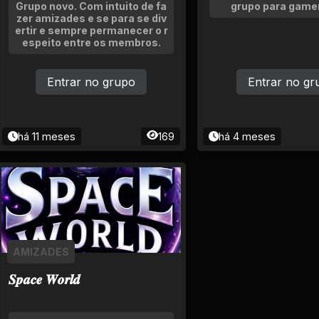
Grupo novo. Com intuito de fa
grupo para gamer
zer amizades e se para se div
ertir e sempre permanecer o r
espeito entre os membros.
Entrar no grupo
Entrar no gr
há 11 meses
169
há 4 meses
AMIZADES
𝑺𝒑𝒂𝒄𝒆 𝑾𝒐𝒓𝒍𝒅