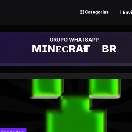
Categorias
Envi
Grupo de What
ᴍɪɴᴇᴄʀᴀғᴛﾠʙʀㅤ