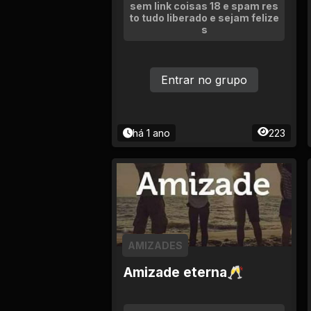
Tv
sem link coisas 18 e spam res
to tudo liberado e sejam felize
s
Viagem e Turismo
Adulto (+18)
Entrar no grupo
há 1 ano
223
AMIZADES
Amizade eterna🥂