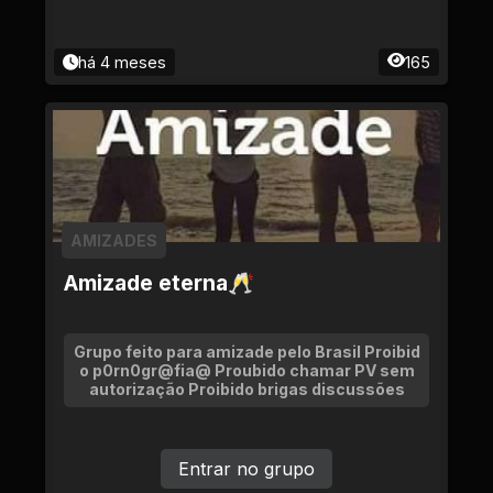
há 4 meses
165
AMIZADES
Amizade eterna🥂
Grupo feito para amizade pelo Brasil Proibid
o p0rn0gr@fia@ Proubido chamar PV sem
autorização Proibido brigas discussões
Entrar no grupo