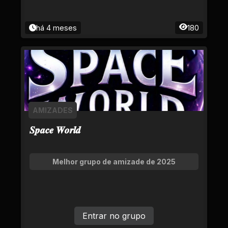
há 4 meses
180
AMIZADES
𝑺𝒑𝒂𝒄𝒆 𝑾𝒐𝒓𝒍𝒅
Melhor grupo de amizade de 2025
Entrar no grupo