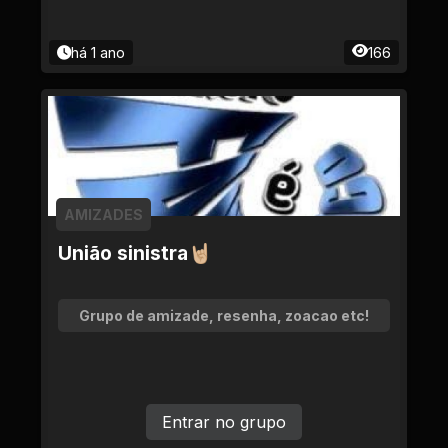
há 1 ano
166
AMIZADES
União sinistra🤘🏼
Grupo de amizade, resenha, zoacao etc!
Entrar no grupo