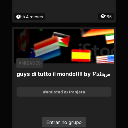
há 4 meses
165
AMIZADES
guys di tutto il mondo!!!! by 𝑽𝓪𝓵𝓮ص
#amistad extranjera
Entrar no grupo