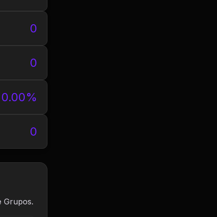
0
0
0.00%
0
e Grupos.