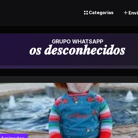
Categorias
Envi
Grupo de Whats
𝒐𝒔 𝒅𝒆𝒔𝒄𝒐𝒏𝒉𝒆𝒄𝒊𝒅𝒐𝒔