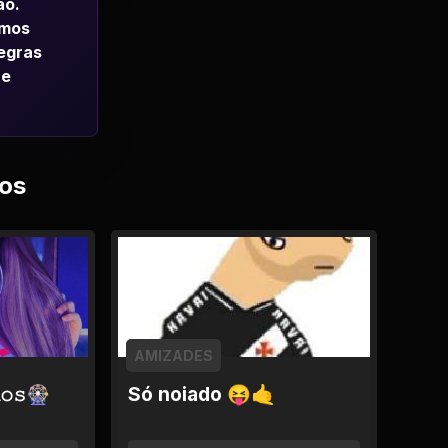
ao.
emos
regras
 e
os
AMIZADES
𝚘𝚜🎡
Só noiado 😝🤙