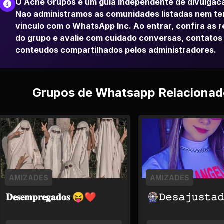
O Ache Grupos e um guia independente de divulgac
Nao administramos as comunidades listadas nem t
vinculo com o WhatsApp Inc. Ao entrar, confira as 
do grupo e avalie com cuidado conversas, contatos
conteudos compartilhados pelos administradores.
Grupos de Whatsapp Relacionad
AMIZADES
AMIZADES
𝐃𝐞𝐬𝐞𝐦𝐩𝐫𝐞𝐠𝐚𝐝𝐨𝐬 😝❤
🎡𝙳𝚎𝚜𝚊𝚓𝚞𝚜𝚝𝚊