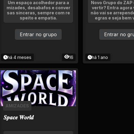
Um espaço acolhedor para a
Novo Grupo do ZAP q
mizades, desabafos e conver
vertir? Entra agora
sas sinceras, sempre com re
não vai se arrepende
speito e empatia.
egras e seja bem v
Entrar no grupo
Entrar no gr
há 4 meses
16
há 1 ano
AMIZADES
𝑺𝒑𝒂𝒄𝒆 𝑾𝒐𝒓𝒍𝒅