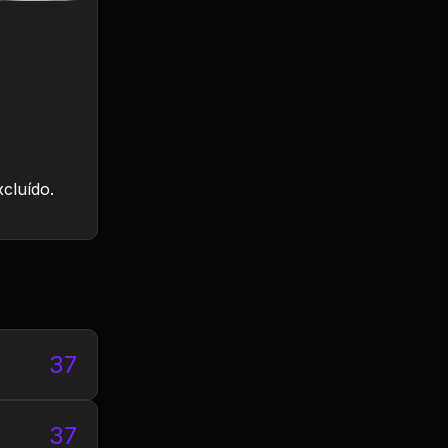
xcluído.
37
37