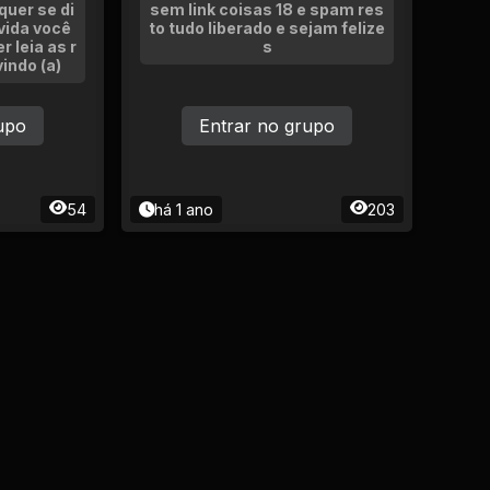
uer se di
sem link coisas 18 e spam res
 vida você
to tudo liberado e sejam felize
r leia as r
s
indo (a)
upo
Entrar no grupo
54
há 1 ano
203