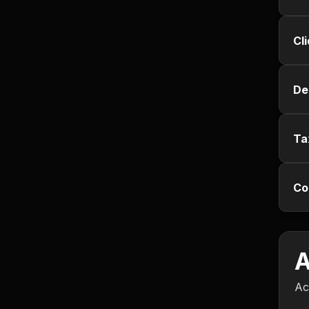
Empregos e Vagas
Cl
Entretenimento
Esporte
De
Fitness
Ta
Hobbies e Lazer
Humor e Memes
Co
Imobiliária
A
Investimentos
Ac
Jogos de Vídeo