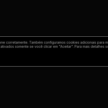
one corretamente. Também configuramos cookies adicionais para mel
ativados somente se você clicar em "Aceitar". Para mais detalhes s
Empresa
Inf
Sobre
Regras