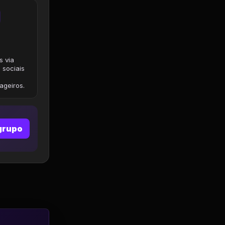
s via
 sociais
geiros.
grupo