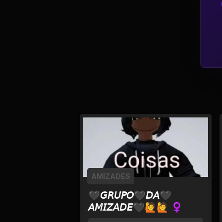
Política
Profissões
Relacionamentos e
Amizades
Religião e
Espiritualidade
Saúde e Medicina
Social
AMIZADES
Tecnologias da
🖤𝘎𝘙𝘜𝘗𝘖🖤𝘋𝘈🖤
Internet
𝘈𝘔𝘐𝘡𝘈𝘋𝘌🖤🙋🙋 ♀