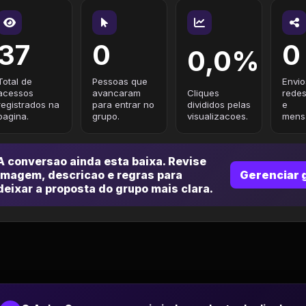
37
0
0
0,0%
Total de
Pessoas que
Envio
acessos
avancaram
Cliques
redes
registrados na
para entrar no
divididos pelas
e
pagina.
grupo.
visualizacoes.
mensa
A conversao ainda esta baixa. Revise
imagem, descricao e regras para
Gerenciar 
deixar a proposta do grupo mais clara.