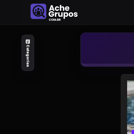
Categorias
Explore por
assunto
Categorias
Animais e Natureza
Arte e Design
Auto e Motocicleta
Beleza e Cuidado
Celebridades e Estilo
de Vida