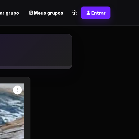
ar grupo
Meus grupos
Entrar
app