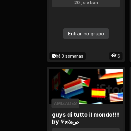
Tv
20 , o é ban
Viagem e Turismo
Adulto (+18)
Entrar no grupo
há 3 semanas
16
AMIZADES
guys di tutto il mondo!!!!
by 𝑽𝓪𝓵𝓮ص