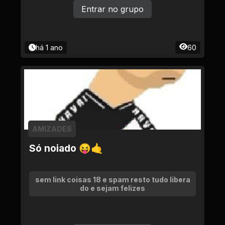
Entrar no grupo
há 1 ano
60
AMIZADES
Só noiado 😝🤙
sem link coisas 18 e spam resto tudo libera
do e sejam felizes