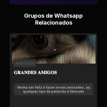
Grupos de Whatsapp
Relacionados
AMIZADES
𝐆𝐑𝐀𝐍𝐃𝐄𝐒 𝐀𝐌𝐈𝐆𝐎𝐒
Venha ser feliz e fazer novas amizades, aq
qualquer tipo de palavrão é liberado