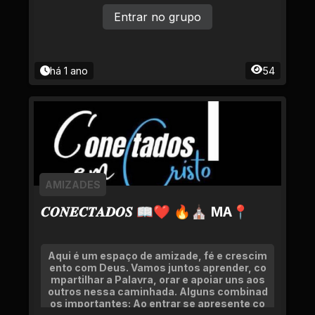
Entrar no grupo
há 1 ano
54
AMIZADES
𝑪𝑶𝑵𝑬𝑪𝑻𝑨𝑫𝑶𝑺 📖❤ 🔥⛪ MA📍
Aqui é um espaço de amizade, fé e crescim
ento com Deus. Vamos juntos aprender, co
mpartilhar a Palavra, orar e apoiar uns aos
outros nessa caminhada. Alguns combinad
os importantes: Ao entrar se apresente co