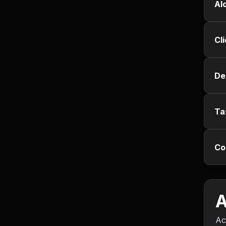
Al
Jurisprudência
Cl
Línguas Estrangeiras
Livros, Audiolivros e
De
Podcasts
Motivação e
Autodesenvolvimento
Ta
Música
Co
Negócios e Startups
Notícias e Mídia
A
Outro
Ac