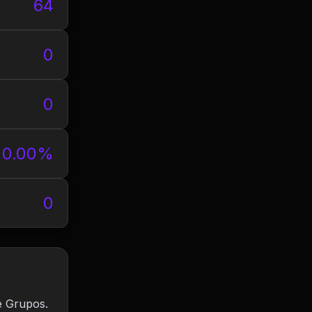
64
0
0
0.00%
0
e Grupos.