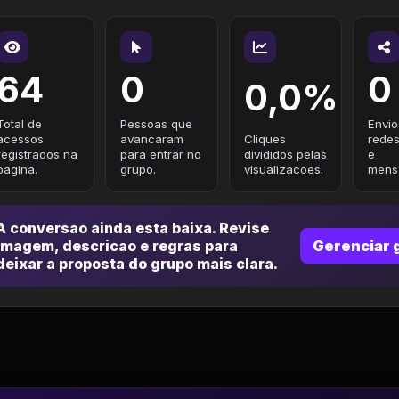
64
0
0
0,0%
Total de
Pessoas que
Envio
acessos
avancaram
Cliques
redes
registrados na
para entrar no
divididos pelas
e
pagina.
grupo.
visualizacoes.
mensa
A conversao ainda esta baixa. Revise
imagem, descricao e regras para
Gerenciar 
deixar a proposta do grupo mais clara.