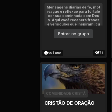
Mensagens diárias de fé, mot
ivação e reflexão para fortale
cer sua caminhada com Deu
s. Aqui você receberá frases
e versículos que inspiram, cu
ram e trazem paz ao coração.
Sem correntes, política ou dis
Entrar no grupo
cussões. Só palavras que edif
icam e renovam a alma.
há 1 ano
71
COMUNIDADE CRISTÃ
CRISTÃO DE ORAÇÃO