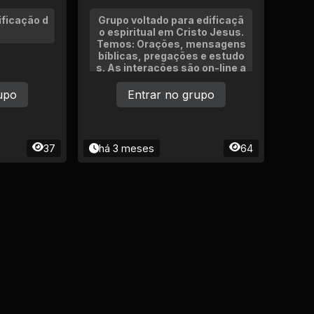
ficação d
Grupo voltado para edificaçã
o espiritual em Cristo Jesus.
Temos: Orações, mensagens
bíblicas, pregações e estudo
s. As interações são on-line a
través de live por áudio.
upo
Entrar no grupo
37
há 3 meses
64