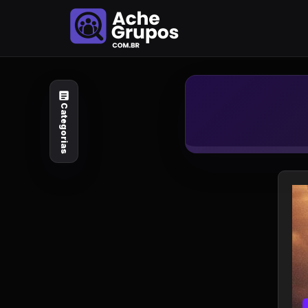
Categorias
Explore por
assunto
Categorias
Animais e Natureza
Arte e Design
Auto e Motocicleta
Beleza e Cuidado
Celebridades e Estilo
de Vida