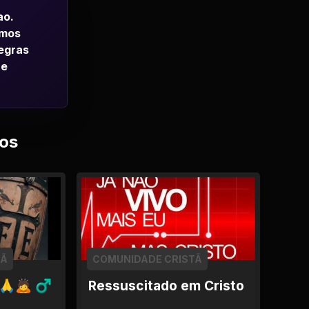
ao.
emos
regras
 e
os
TÃ
COMUNIDADE CRISTÃ
A🙏🙇 ♂
Ressuscitado em Cristo