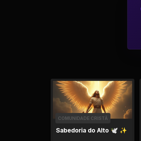
Tv
Viagem e Turismo
Adulto (+18)
COMUNIDADE CRISTÃ
Sabedoria do Alto 🕊 ✨