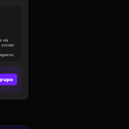
s via
 sociais
geiros.
grupo