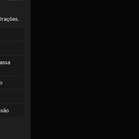
Orações.
massa
o
ssão