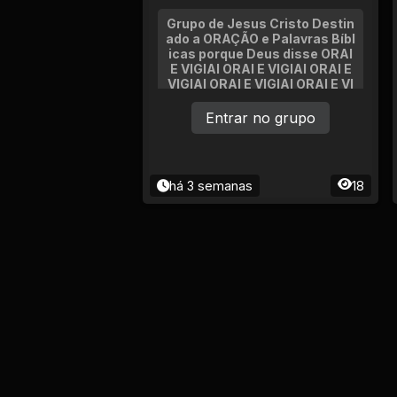
Grupo de Jesus Cristo Destin
ado a ORAÇÃO e Palavras Bíbl
icas porque Deus disse ORAI
E VIGIAI ORAI E VIGIAI ORAI E
VIGIAI ORAI E VIGIAI ORAI E VI
GIAI ORAI E VIGIAI ORAI E VIGI
AI ORAI E VIGIAI ORAI E VIGIAI
Entrar no grupo
há 3 semanas
18