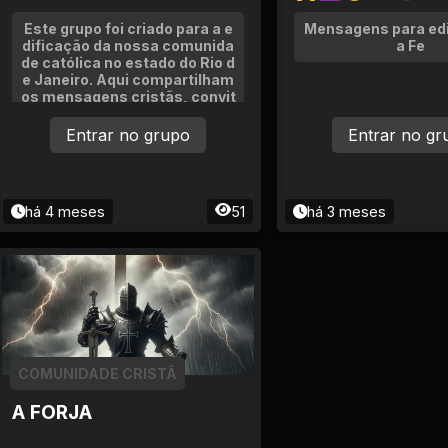
Este grupo foi criado para a e
Mensagens para edi
dificação da nossa comunida
a Fe
de católica no estado do Rio d
e Janeiro. Aqui compartilham
os mensagens cristãs, convit
es para missas, eventos relig
iosos, avisos paroquiais e inf
Entrar no grupo
Entrar no gr
ormações importantes para n
ossa fé.
há 4 meses
51
há 3 meses
COMUNIDADE CRISTÃ
A FORJA