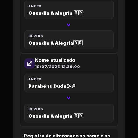
ANTES
Ousadia & alegria 🇧🇷
>
DEPOIS
Ousadia & Alegria🇧🇷
Nome atualizado
19/07/2025 12:39:00
ANTES
Parabéns Duda🥳🎉
>
DEPOIS
Ousadia & alegria 🇧🇷
Registro de alteracoes no nome e na