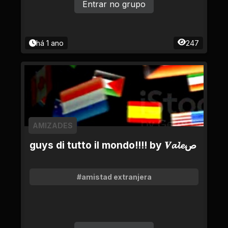
Entrar no grupo
há 1 ano
247
AMIZADES
guys di tutto il mondo!!!! by 𝑽𝓪𝓵𝓮ص
#amistad extranjera