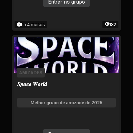
Entrar no grupo
há 4 meses
182
AMIZADES
𝑺𝒑𝒂𝒄𝒆 𝑾𝒐𝒓𝒍𝒅
Melhor grupo de amizade de 2025