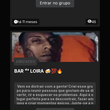
Entrar no grupo
há 11 meses
46
AMIZADES
BAR ᵈᵃ LOIRA 🍻💯🔥
Vem se distrair com a gente! Criei esse gru
po para reunir pessoas que gostam de se di
vertir, rir e esquecer os problemas. Aqui é o
lugar perfeito para se descontrair, fazer am
igos e criar momentos épicos. Junte-se a n
ós e vamos trazer alegria e diversão