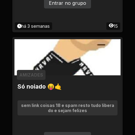
Entrar no grupo
há 3 semanas
15
AMIZADES
Só noiado 😝🤙
sem link coisas 18 e spam resto tudo libera
do e sejam felizes