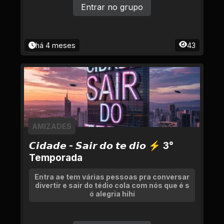
Entrar no grupo
há 4 meses
43
AMIZADES
𝘾𝙞𝙙𝙖𝙙𝙚 - 𝙎𝙖𝙞𝙧 𝙙𝙤 𝙩𝙚 𝙙𝙞𝙤 ⚡ 3°
Temporada
Entra ae tem várias pessoas pra conversar
divertir e sair do tédio cola com nós que é s
ó alegria hihi