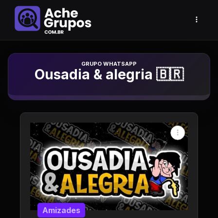
Grupo de Whatsapp
Ousadia & alegria 🇧🇷
Amizades