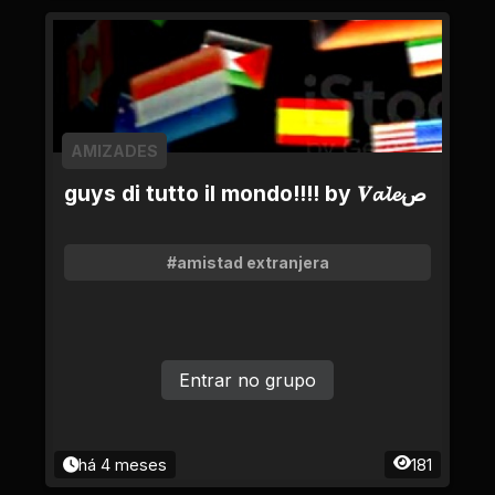
AMIZADES
guys di tutto il mondo!!!! by 𝑽𝓪𝓵𝓮ص
#amistad extranjera
Entrar no grupo
há 4 meses
181