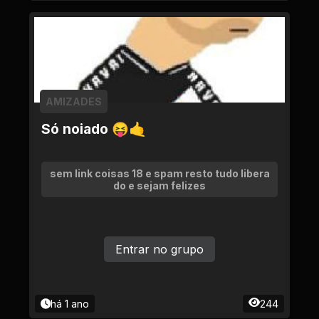
AMIZADES
Só noiado 😝🤙
sem link coisas 18 e spam resto tudo libera
do e sejam felizes
Entrar no grupo
há 1 ano
244