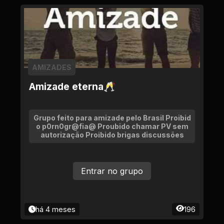
AMIZADES
Amizade eterna🥂
Grupo feito para amizade pelo Brasil Proibid
o p0rn0gr@fia@ Proubido chamar PV sem
autorização Proibido brigas discussões
Entrar no grupo
há 4 meses
196