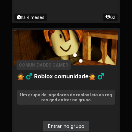
da caso. *💡 Lembrete final* O Multiverso só
é divertido se todo mundo fizer a parte. Pro
blema? Chama um adm no privado. *Bons j
há 4 meses
62
ogos e aproveita a comunidade! 🕹️✨*
COMUNIDADES GAMER
🙅 ♂ Roblox comunidade🙅 ♂
Um grupo de jogadores de roblox leia as reg
ras qnd entrar no grupo
Entrar no grupo