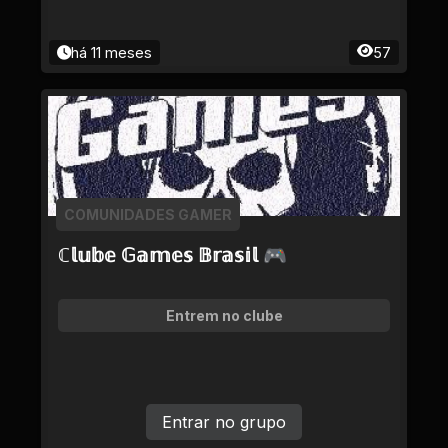
há 11 meses
57
COMUNIDADES GAMER
ℂ𝕝𝕦𝕓𝕖 𝔾𝕒𝕞𝕖𝕤 𝔹𝕣𝕒𝕤𝕚𝕝 🎮
Entrem no clube
Entrar no grupo