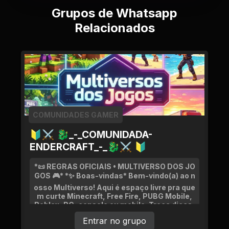
Grupos de Whatsapp
Relacionados
COMUNIDADES GAMER
🔰⚔ 🐉_-_COMUNIDADA-
ENDERCRAFT_-_🐉⚔ 🔰
*📜 REGRAS OFICIAIS • MULTIVERSO DOS JO
GOS 🎮* *✨ Boas-vindas* Bem-vindo(a) ao n
osso Multiverso! Aqui é espaço livre pra que
m curte Minecraft, Free Fire, PUBG Mobile,
Roblox, PC, console ou mobile. Troca dicas,
jogadas, novidades, faz amizade e se divert
Entrar no grupo
e. Pra manter tudo seguro e legal, segue as