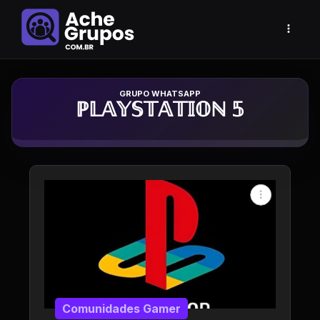
Grupo de Whatsapp
ℙ𝕃𝔸𝕐𝕊𝕋𝔸𝕋𝕀𝕆ℕ 𝟝
Comunidades Gamer