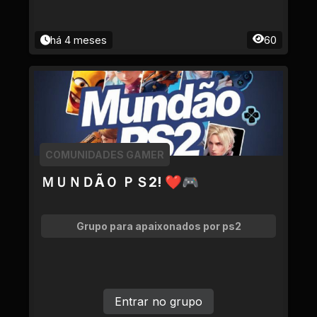
há 4 meses
60
COMUNIDADES GAMER
ＭＵＮＤÃＯ ＰＳ2! ❤🎮
Grupo para apaixonados por ps2
Entrar no grupo