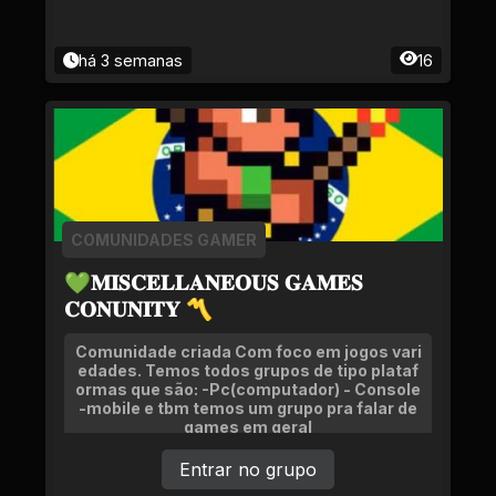
há 3 semanas
16
COMUNIDADES GAMER
💚𝐌𝐈𝐒𝐂𝐄𝐋𝐋𝐀𝐍𝐄𝐎𝐔𝐒 𝐆𝐀𝐌𝐄𝐒
𝐂𝐎𝐍𝐔𝐍𝐈𝐓𝐘 〽
Comunidade criada Com foco em jogos vari
edades. Temos todos grupos de tipo plataf
ormas que são: -Pc(computador) - Console
-mobile e tbm temos um grupo pra falar de
games em geral
Entrar no grupo