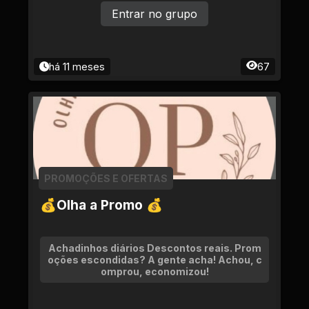
Entrar no grupo
há 11 meses
67
PROMOÇÕES E OFERTAS
💰Olha a Promo 💰
Achadinhos diários Descontos reais. Prom
oções escondidas? A gente acha! Achou, c
omprou, economizou!