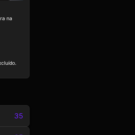
ara na
xcluído.
35