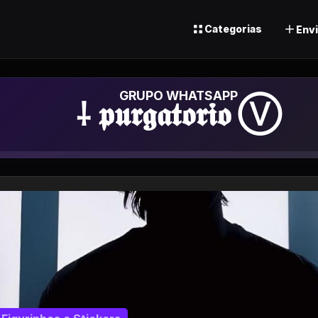
Categorias
Envi
Grupo de What
⸸ 𝖕𝖚𝖗𝖌𝖆𝖙𝖔𝖗𝖎𝖔 Ⓥ