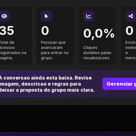
35
0
0
0,0%
Total de
Pessoas que
Envio
acessos
avancaram
Cliques
redes
registrados na
para entrar no
divididos pelas
e
pagina.
grupo.
visualizacoes.
mensa
A conversao ainda esta baixa. Revise
imagem, descricao e regras para
Gerenciar 
deixar a proposta do grupo mais clara.