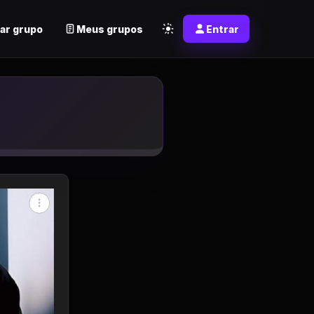
ar grupo
Meus grupos
Entrar
sapp