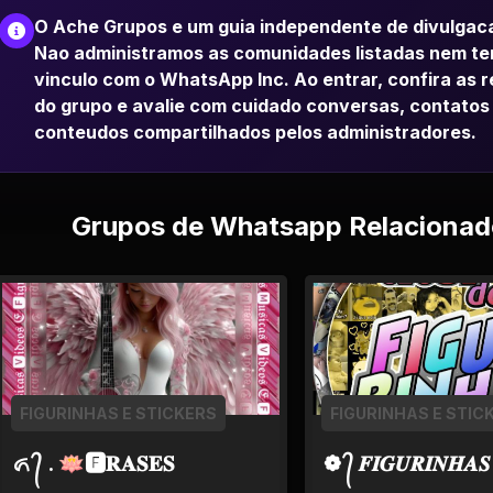
O Ache Grupos e um guia independente de divulgac
Nao administramos as comunidades listadas nem t
vinculo com o WhatsApp Inc. Ao entrar, confira as 
do grupo e avalie com cuidado conversas, contatos
conteudos compartilhados pelos administradores.
Grupos de Whatsapp Relacionad
FIGURINHAS E STICKERS
FIGURINHAS E STIC
ᬏ ᭄ . 🪷🅵𝐑𝐀𝐒𝐄𝐒
❁ ᭄ 𝑭𝑰𝑮𝑼𝑹𝑰𝑵𝑯𝑨