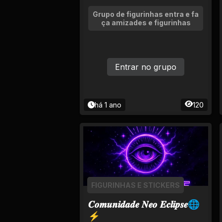
Tv
Grupo de figurinhas entra e fa
ça amizades e figurinhas
Viagem e Turismo
Adulto (+18)
Entrar no grupo
há 1 ano
120
FIGURINHAS E STICKERS
𝑪𝒐𝒎𝒖𝒏𝒊𝒅𝒂𝒅𝒆 𝑵𝒆𝒐 𝑬𝒄𝒍𝒊𝒑𝒔𝒆🌐
⚡