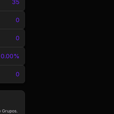
35
0
0
0.00%
0
e Grupos.