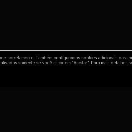
one corretamente. Também configuramos cookies adicionais para mel
ativados somente se você clicar em "Aceitar". Para mais detalhes s
Empresa
Inf