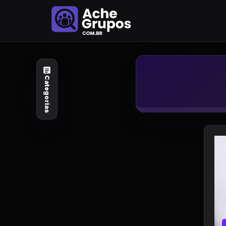
Categorias
Explore por
assunto
Categorias
Animais e Natureza
Arte e Design
Auto e Motocicleta
Beleza e Cuidado
Celebridades e Estilo
de Vida