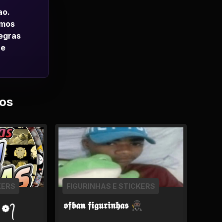
ao.
emos
regras
 e
os
KERS
FIGURINHAS E STICKERS
𝖔𝖋𝖇𝖆𝖓 𝖋𝖎𝖌𝖚𝖗𝖎𝖓𝖍𝖆𝖘 🥷🏿
 ❁ ᭄