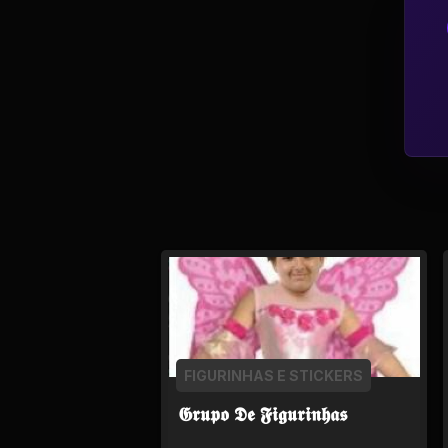
Política
Profissões
Relacionamentos e
Amizades
Religião e
Espiritualidade
Saúde e Medicina
Social
FIGURINHAS E STICKERS
Tecnologias da
Internet
𝕲𝖗𝖚𝖕𝖔 𝕯𝖊 𝕱𝖎𝖌𝖚𝖗𝖎𝖓𝖍𝖆𝖘