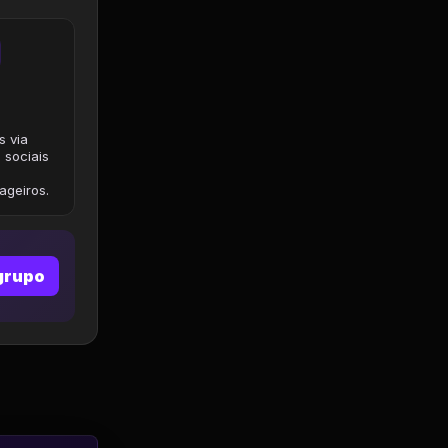
s via
 sociais
geiros.
grupo