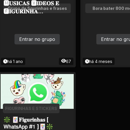
🅼𝐔𝐒𝐈𝐂𝐀𝐒 🆅𝐈𝐃𝐄𝐎𝐒 𝐄
Grupo de figurinhas e frases
Bora bater 800 
🅵𝐈𝐆𝐔𝐑𝐈𝐍𝐇𝐀...
Entrar no grupo
Entrar no gr
há 1 ano
67
há 4 meses
FIGURINHAS E STICKERS
❇ 🃏𝐅𝐢𝐠𝐮𝐫𝐢𝐧𝐡𝐚𝐬 [
𝖶𝗁𝖺𝗍𝗌𝖠𝗉𝗉 #𝟣 ]🃏❇