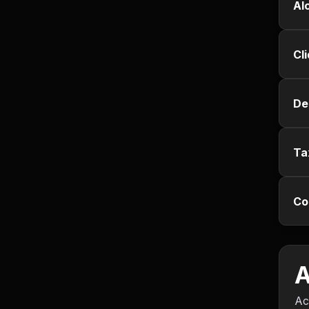
Empregos e Vagas
Al
Entretenimento
Cl
Esporte
De
Fitness
Hobbies e Lazer
Ta
Humor e Memes
Co
Imobiliária
Investimentos
A
Jogos de Vídeo
Ac