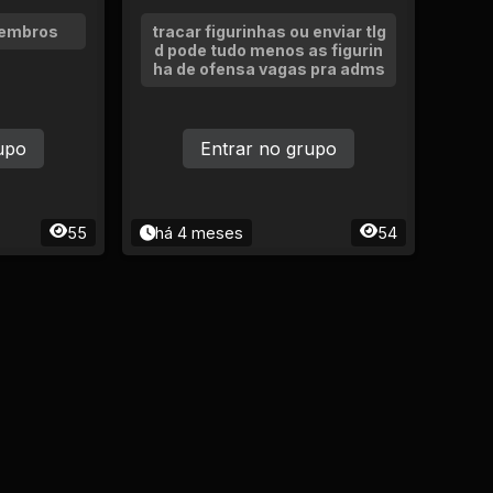
membros
tracar figurinhas ou enviar tlg
d pode tudo menos as figurin
ha de ofensa vagas pra adms
upo
Entrar no grupo
55
há 4 meses
54