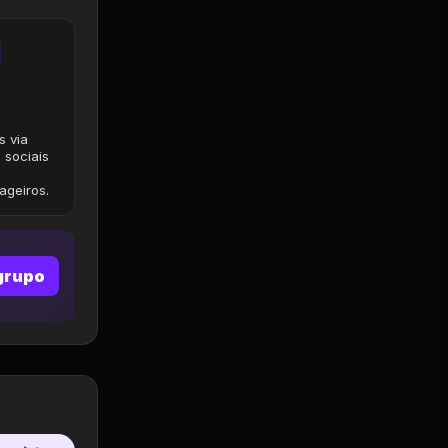
s via
 sociais
geiros.
grupo