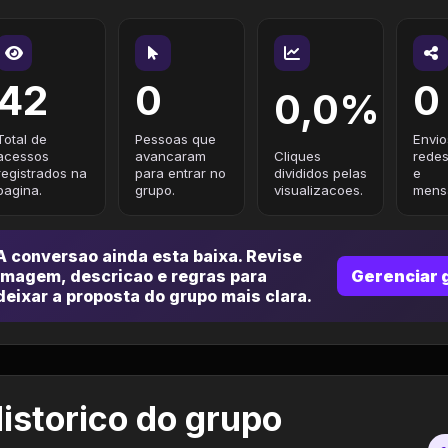
42
0
0
0,0%
Total de
Pessoas que
Envio
acessos
avancaram
Cliques
redes
registrados na
para entrar no
divididos pelas
e
pagina.
grupo.
visualizacoes.
mensa
A conversao ainda esta baixa. Revise
imagem, descricao e regras para
Gerenciar 
deixar a proposta do grupo mais clara.
istorico do grupo