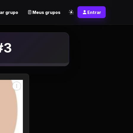
ar grupo
Meus grupos
Entrar
#3