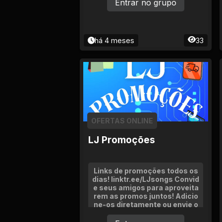
Entrar no grupo
há 4 meses
33
OFERTAS ONLINE
LJ Promoções
Links de promoções todos os
dias! linktr.ee/LJsongs Convid
e seus amigos para aproveita
rem as promos juntos! Adicio
ne-os diretamente ou envie o
link do grupo!