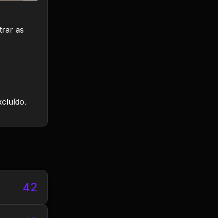
trar as
xcluído.
42