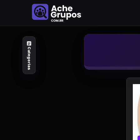
Categorias
Explore por
assunto
Categorias
Animais e Natureza
Arte e Design
Auto e Motocicleta
Beleza e Cuidado
Celebridades e Estilo
de Vida