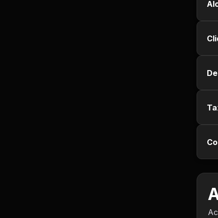
Empregos e Vagas
Al
Entretenimento
Cl
Esporte
De
Fitness
Hobbies e Lazer
Ta
Humor e Memes
Co
Imobiliária
Investimentos
A
Jogos de Vídeo
Ac