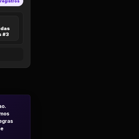
 registros
 das
 #3
ao.
emos
regras
 e