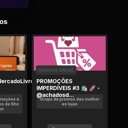
os
OFERTAS ONLINE
ercadoLivre
PROMOÇÕES
IMPERDÍVEIS #3 🛍 🚀 -
@achadosd...
omoções e
Grupo de promos das melhor
os da Sho
es lojas
on