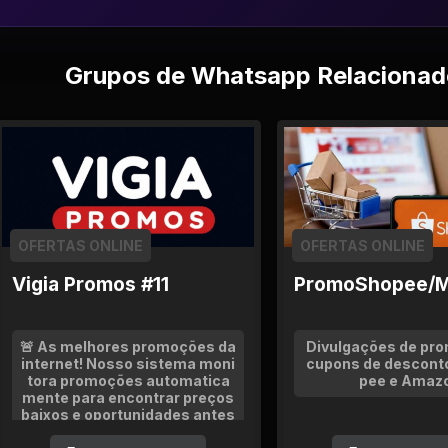
Grupos de Whatsapp Relacionad
OFERTAS ONLINE
OFERTAS ONLINE
Vigia Promos #11
PromoShopee/M
🚨 As melhores promoções da
Divulgações de pr
internet! Nosso sistema moni
cupons de descont
tora promoções automatica
pee e Amaz
mente para encontrar preços
baixos e oportunidades antes
que acabem.