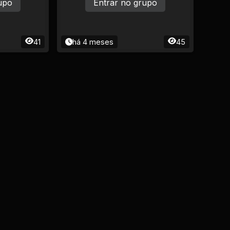
upo
Entrar no grupo
41
há 4 meses
45