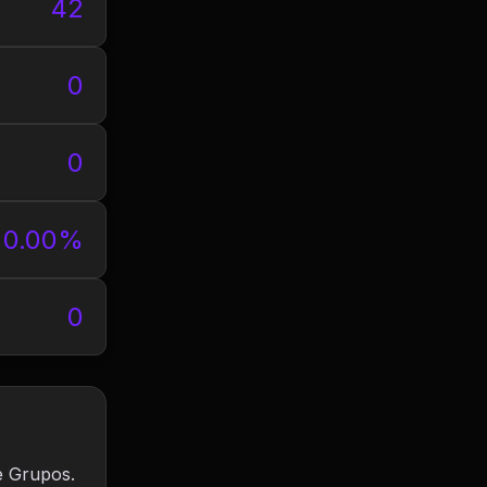
42
0
0
0.00%
0
e Grupos.