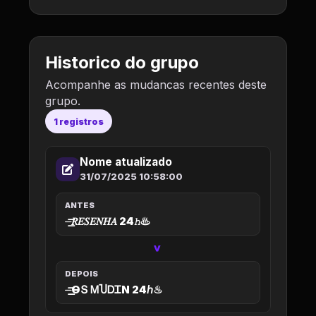
Historico do grupo
Acompanhe as mudancas recentes deste
grupo.
1 registros
Nome atualizado
31/07/2025 10:58:00
ANTES
⏤͟͟͞͞𝑅𝐸𝑆𝐸𝑁𝐻𝐴 24ℎ♨︎
>
DEPOIS
⏤͟͟͞͞ϴՏ ᎷႮᎠᏆΝ 24ℎ♨︎