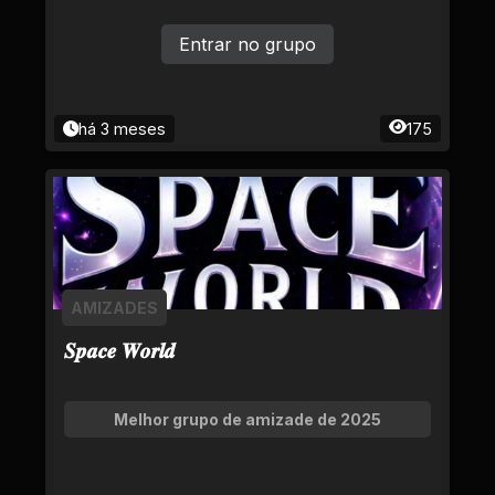
Entrar no grupo
há 3 meses
175
AMIZADES
𝑺𝒑𝒂𝒄𝒆 𝑾𝒐𝒓𝒍𝒅
Melhor grupo de amizade de 2025