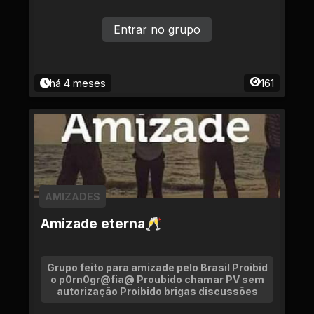
Entrar no grupo
há 4 meses
161
AMIZADES
Amizade eterna🥂
Grupo feito para amizade pelo Brasil Proibid
o p0rn0gr@fia@ Proubido chamar PV sem
autorização Proibido brigas discussões