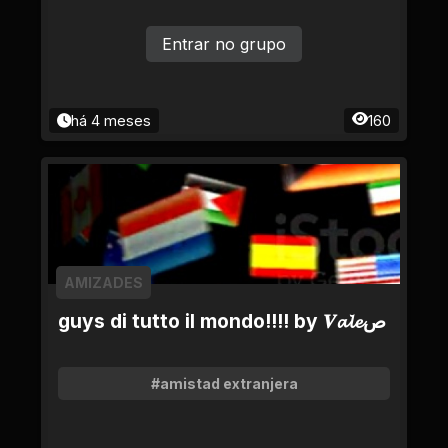
Entrar no grupo
há 4 meses
160
AMIZADES
guys di tutto il mondo!!!! by 𝑽𝓪𝓵𝓮ص
#amistad extranjera