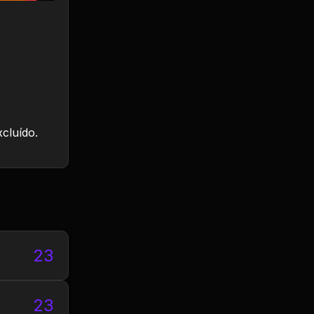
xcluído.
23
23