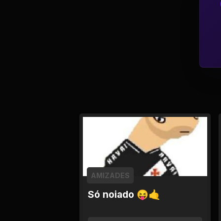
Política
Profissões
Relacionamentos e
Amizades
Religião e
Espiritualidade
Saúde e Medicina
Social
AMIZADES
Tecnologias da
Só noiado 😝🤙
Internet