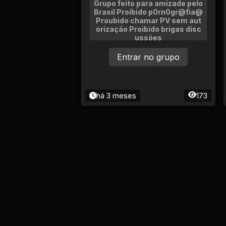
Grupo feito para amizade pelo
Brasil Proibido p0rn0gr@fia@
Proubido chamar PV sem aut
orização Proibido brigas disc
ussões
Entrar no grupo
há 3 meses
173