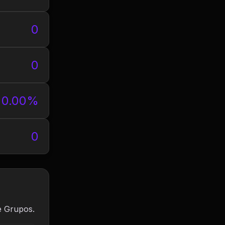
0
0
0.00%
0
e Grupos.