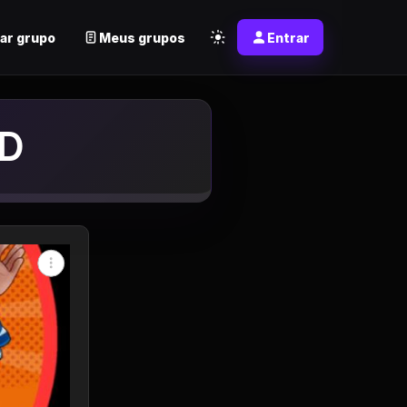
ar grupo
Meus grupos
Entrar
p
Ｄ