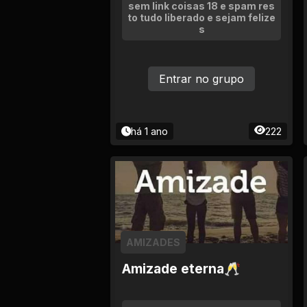
Tv
sem link coisas 18 e spam res
to tudo liberado e sejam felize
s
Viagem e Turismo
Adulto (+18)
Entrar no grupo
há 1 ano
222
AMIZADES
Amizade eterna🥂