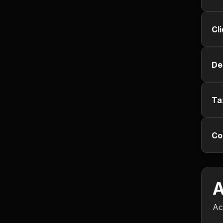
Empregos e Vagas
Cl
Entretenimento
Esporte
De
Fitness
Ta
Hobbies e Lazer
Humor e Memes
Co
Imobiliária
A
Investimentos
Ac
Jogos de Vídeo