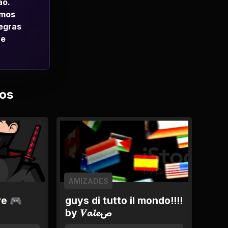
ao.
emos
regras
 e
os
AMIZADES
re 🎮
guys di tutto il mondo!!!!
by 𝑽𝓪𝓵𝓮ص