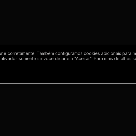
one corretamente. Também configuramos cookies adicionais para mel
ativados somente se você clicar em "Aceitar". Para mais detalhes s
Empresa
Inf
Sobre
Regras