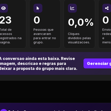
23
0
0
0,0%
Total de
Pessoas que
Envio
acessos
avancaram
Cliques
redes
registrados na
para entrar no
divididos pelas
e
pagina.
grupo.
visualizacoes.
mensa
A conversao ainda esta baixa. Revise
imagem, descricao e regras para
Gerenciar 
deixar a proposta do grupo mais clara.