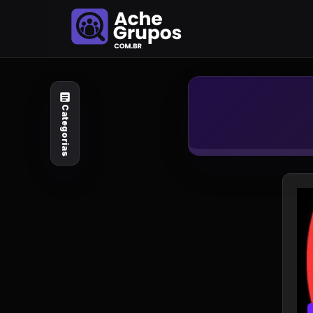
Categorias
Explore por
assunto
Categorias
Animais e Natureza
Arte e Design
Auto e Motocicleta
Beleza e Cuidado
Celebridades e Estilo
de Vida