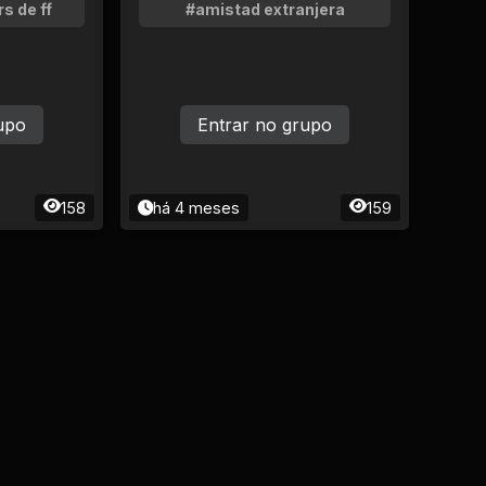
s de ff
#amistad extranjera
upo
Entrar no grupo
158
há 4 meses
159