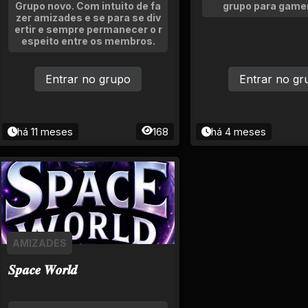
Grupo novo. Com intuito de fa
grupo para gamer
zer amizades e se para se div
ertir e sempre permanecer o r
espeito entre os membros.
Entrar no grupo
Entrar no gr
há 11 meses
168
há 4 meses
AMIZADES
𝑺𝒑𝒂𝒄𝒆 𝑾𝒐𝒓𝒍𝒅