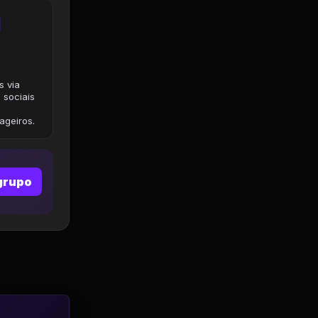
s via
 sociais
geiros.
grupo