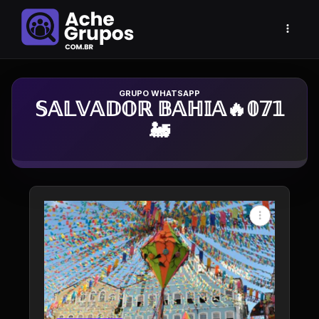
Grupo de Whatsapp
𝕊𝔸𝕃𝕍𝔸𝔻𝕆ℝ 𝔹𝔸ℍ𝕀𝔸🔥𝟘𝟟𝟙
🚂