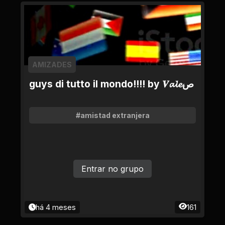
AMIZADES
guys di tutto il mondo!!!! by 𝑽𝓪𝓵𝓮ص
#amistad extranjera
Entrar no grupo
há 4 meses
161