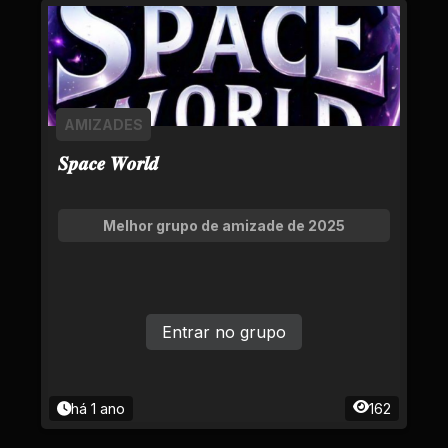
AMIZADES
𝑺𝒑𝒂𝒄𝒆 𝑾𝒐𝒓𝒍𝒅
Melhor grupo de amizade de 2025
Entrar no grupo
há 1 ano
162