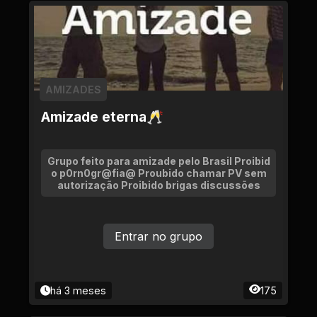
AMIZADES
Amizade eterna🥂
Grupo feito para amizade pelo Brasil Proibid
o p0rn0gr@fia@ Proubido chamar PV sem
autorização Proibido brigas discussões
Entrar no grupo
há 3 meses
175