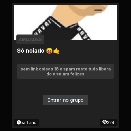
AMIZADES
Só noiado 😝🤙
sem link coisas 18 e spam resto tudo libera
do e sejam felizes
Entrar no grupo
há 1 ano
224