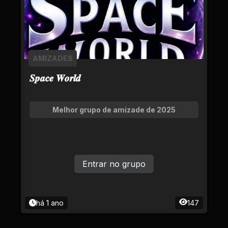
AMIZADES
𝑺𝒑𝒂𝒄𝒆 𝑾𝒐𝒓𝒍𝒅
Melhor grupo de amizade de 2025
Entrar no grupo
há 1 ano
147