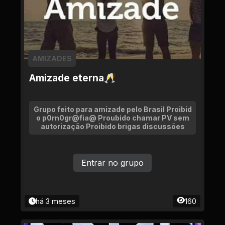
AMIZADES
Amizade eterna🥂
Grupo feito para amizade pelo Brasil Proibid
o p0rn0gr@fia@ Proubido chamar PV sem
autorização Proibido brigas discussões
Entrar no grupo
há 3 meses
160