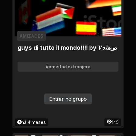
AMIZADES
guys di tutto il mondo!!!! by 𝑽𝓪𝓵𝓮ص
#amistad extranjera
Entrar no grupo
há 4 meses
145