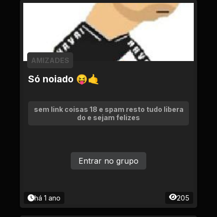
AMIZADES
Só noiado 😝🤙
sem link coisas 18 e spam resto tudo libera
do e sejam felizes
Entrar no grupo
há 1 ano
205