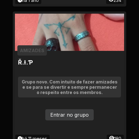
há 1 ano
234
AMIZADES
Ř.Ɨ.Ƥ
Grupo novo. Com intuito de fazer amizades
e se para se divertir e sempre permanecer
o respeito entre os membros.
Entrar no grupo
há 11 meses
180