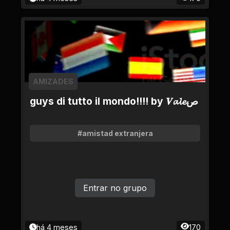
AMIZADES
guys di tutto il mondo!!!! by 𝑽𝓪𝓵𝓮ص
#amistad extranjera
Entrar no grupo
há 4 meses
170