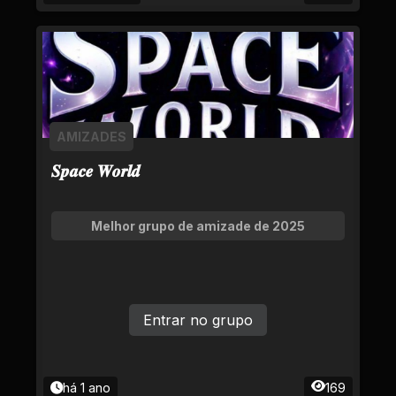
AMIZADES
𝑺𝒑𝒂𝒄𝒆 𝑾𝒐𝒓𝒍𝒅
Melhor grupo de amizade de 2025
Entrar no grupo
há 1 ano
169