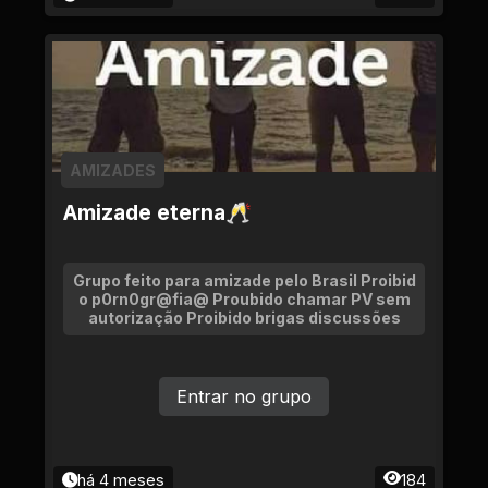
AMIZADES
Amizade eterna🥂
Grupo feito para amizade pelo Brasil Proibid
o p0rn0gr@fia@ Proubido chamar PV sem
autorização Proibido brigas discussões
Entrar no grupo
há 4 meses
184