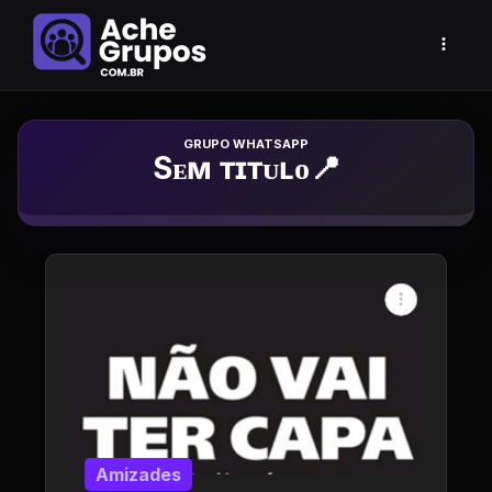
Grupo de Whatsapp
Sᴇᴍ ᴛɪᴛᴜʟᴏ📍
Amizades