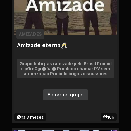
AMIZADES
Amizade eterna🥂
Grupo feito para amizade pelo Brasil Proibid
o p0rn0gr@fia@ Proubido chamar PV sem
autorização Proibido brigas discussões
Entrar no grupo
há 3 meses
166