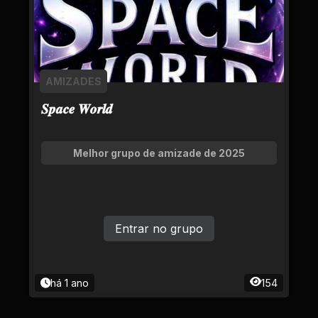
AMIZADES
𝑺𝒑𝒂𝒄𝒆 𝑾𝒐𝒓𝒍𝒅
Melhor grupo de amizade de 2025
Entrar no grupo
há 1 ano
154