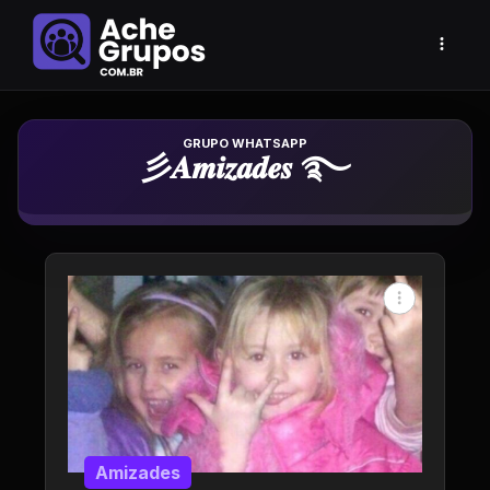
Grupo de Whatsapp
彡𝑨𝒎𝒊𝒛𝒂𝒅𝒆𝒔 ࿐
Amizades