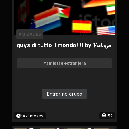
AMIZADES
guys di tutto il mondo!!!! by 𝑽𝓪𝓵𝓮ص
#amistad extranjera
Entrar no grupo
há 4 meses
152