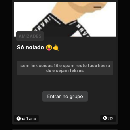
AMIZADES
Só noiado 😝🤙
sem link coisas 18 e spam resto tudo libera
do e sejam felizes
Entrar no grupo
há 1 ano
212