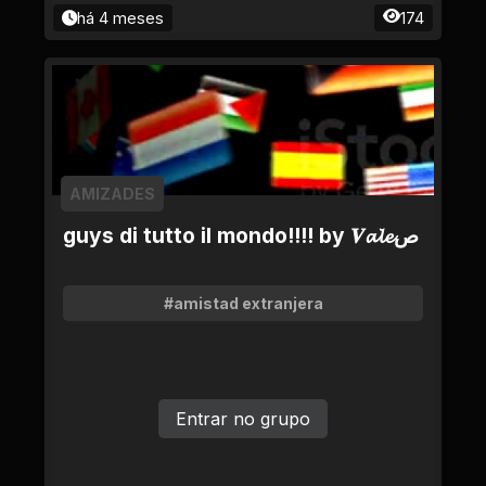
há 4 meses
174
AMIZADES
guys di tutto il mondo!!!! by 𝑽𝓪𝓵𝓮ص
#amistad extranjera
Entrar no grupo