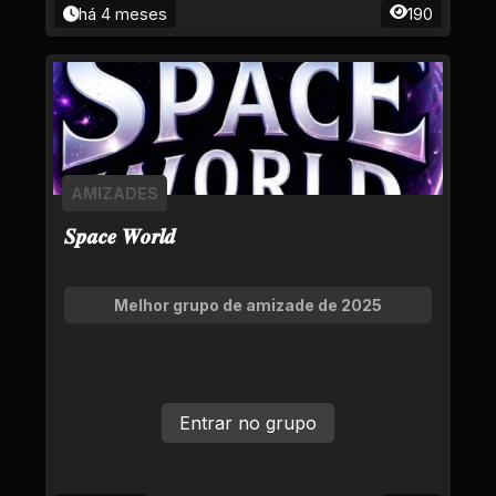
há 4 meses
190
AMIZADES
𝑺𝒑𝒂𝒄𝒆 𝑾𝒐𝒓𝒍𝒅
Melhor grupo de amizade de 2025
Entrar no grupo