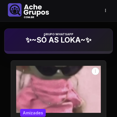
Grupo de Whatsapp
✨~SÓ AS LOKA~✨
Amizades